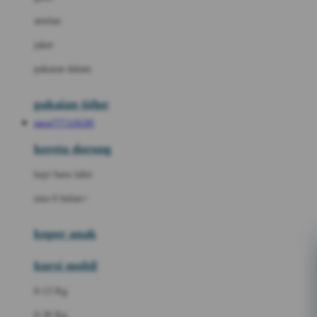
setelan
jaket
pakaian dalam
pakaian tidur
gacor777 LOGIN
kereta dorong
bayi baru lahir
usia 6 bulan+
koper anak
kursi mobil
0-13 Kg
0-36 Kg