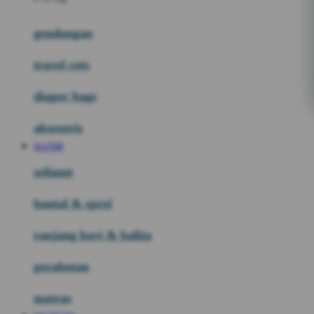
gendongan
travel cots
diaper bags
aksesoris
SLOT88
selimut
bantal & sprei
ranjang bayi & balita
perabotan
matras