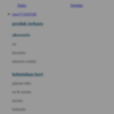
Asics
Aveeno
gacor777 DAFTAR
produk terbaru
aksesoris
tas
kacamata
aksesoris rambut
kebutuhan bayi
pakaian tidur
set & terusan
piyama
bodysuits