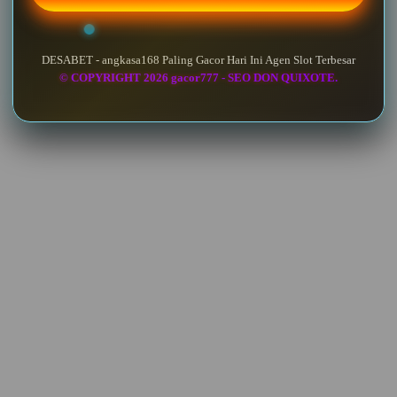
DESABET - angkasa168 Paling Gacor Hari Ini Agen Slot Terbesar
© COPYRIGHT 2026 gacor777 - SEO DON QUIXOTE.