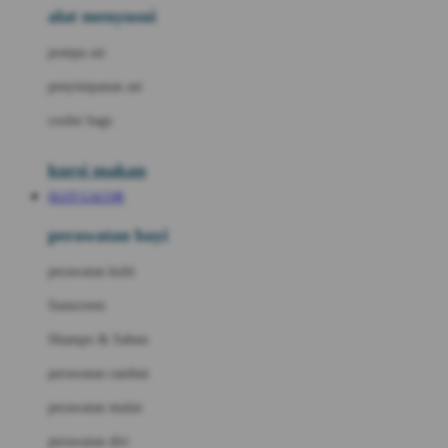
alat menyusui
pompa asi
penyimpanan asi
cooler bags
kursi makan
SLOT GACOR
perawatan bayi
perawatan kulit
Sunscreen
Shampo & Sabun
perawatan rambut
perawatan mulut
perawatan diri