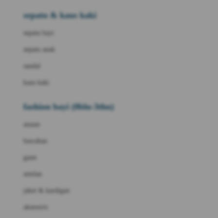
sepatu & kaus kaki
sepatu bayi
sepatu anak
sandal
kaus kaki
fashion bayi (0bln-3thn)
atasan
bawahan
gaun
setelan
jaket & kardigan
aksesoris