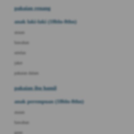
pakaian renang
anak laki-laki (18bln-8thn)
atasan
bawahan
setelan
jaket
pakaian dalam
pakaian ibu hamil
anak perempuan (18bln-8thn)
atasan
bawahan
gaun