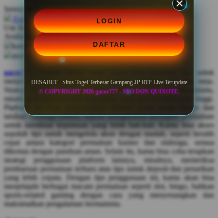
Serendah
Rp 10.000
Q
Earn
1.000.000
-
100.000.000
Bonus
LOGIN
Use Installment Options from
.
Laarn more
QV Baby
Available for :
DAFTAR
home delivery
store pickup
R
gacor777
Setelah daftar akun, kamu bisa gunakan tips untuk
Real Shades
menjelajah berbagai permainan kasino, contohnya slot dan meja.
DESABET - Situs Togel Terbesar Gampang JP RTP Live Terupdate
Strategi ini bisa membantu meningkatkan pengalaman bermainmu,
Red Castle
© COPYRIGHT 2026 gacor777 - SEO DON QUIXOTE.
misalnya dengan memilih permainan yang menawarkan poin tinggi.
Platform ini juga menyediakan strategi untuk usage bingo dan
Ribbon Madness
taruhan olahraga efektif, seperti menganalisis peringkat permainan
untuk membuat keputusan yang lebih hati-hati. Kamu bisa akses
S
sepuluh tips untuk mengelola akun dengan mudah, seperti beralih
cepat antara kategori permainan kasino dan olahraga, semua
Sebamed
dikemas dengan panduan aman. Selain itu, kamu bisa coba terapkan
strategi penggunaan platform lainnya, misalnya, memeriksa
Silver Cross
pembaruan permainan terbaru atau tips untuk deposit dan penarikan
yang lebih cepata. Dengan tips penggunaan ini, kamu akan bisa
Simply Idea
menjelajahi berbagai macam permainan seperti slot, bingo, bahkan
sports-related gaming dengan cara yang menyenangkan dan
Skip Hop
maksimalkan pengalaman bermainmu.
Spectra