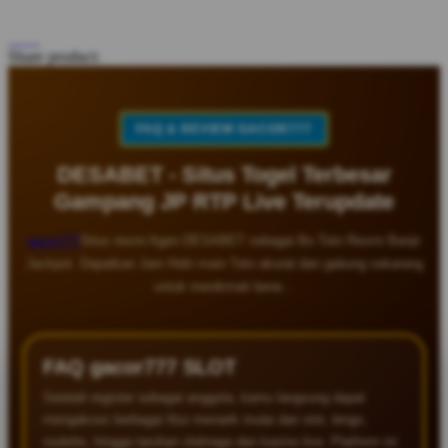
Share product:
FAQ & REVIEW GACOR777
DESABET - Situs Togel Terbesar
Gampang JP RTP Live Terupdate
gacor777
Situs resmi Agen DESABET sebagai Bo Toto Resmi Banjir
Jackpot. Dapatkan Jam Hoki main Toto akurat dan gabung sekarang
untuk menikmati bene...
FAQ gacor777 SLOT
Setelah register sebagai anggota, kamu langsung dapat
mengakses berbagai fitur menarik mulai dari slot, bingo,
roulette, hingga taruhan olahraga dan kasino live. Platform ini