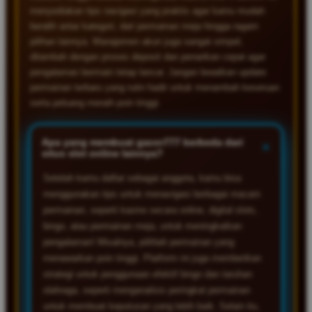
menyediakan tips navigasi yang praktis agar kamu mudah
beralih antar kategori, dari permainan meja hingga ragam
pilihan lainnya. Manajemen akun juga sangat simpel,
ditambah dengan proses deposit dan penarikan cepat agar
pengalaman bermain tetap lancar. Jangan lewatkan update
permainan terbaru yang rutin hadir untuk menambah keseruan
serta peluang meraih poin tinggi.
Apa yang membuat gacor777 berbeda dari
+
situs slot online lainnya?
Setelah kamu daftar sebagai anggota, kamu bisa
menggunakan tips untuk menavigasi berbagai macam
permainan, seperti kasino secara online, digital slots,
bingo, atau permainan meja, untuk meningkatkan
pengalaman! Misalnya, pilihlah permainan yang
menawarkan poin tinggi. Platform ini juga memberikan
strategi untuk penggunaan efektif bingo dan taruhan
olahraga, seperti menganalisis peringkat permainan
untuk membuat keputusan yang lebih baik. Selain itu,