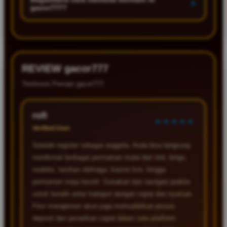
strateginya. Platform ini juga menyediakan strategi
+
penggunaan platform, misalnya dengan cara cepat
gacor777?
pengalaman Anda dengan platform. Misalnya, pelajari
khusus untuk penggunaan bingo dan taruhan olahraga,
beralih antar kategori permainan sesuai minatmu.
cara menavigasi beragam pilihan game seperti slot dan
misalnya dengan menganalisis peringkat permainan
Setelah pendaftaran selesai, anggota baru dapat
Selain itu, kamu bisa memanfaatkan fitur-fitur online
permainan meja untuk menemukan yang sesuai dengan
untuk membuat keputusan yang lebih tepat. Selain itu,
memanfaatkan tips agar pengalaman platform semakin
yang tersedia seperti cek update terbaru dan tips untuk
preferensi Anda. Selain itu, platforms ini menyediakan
kamu bisa mempelajari sepuluh tips untuk mengelola
optimal. Misalnya, selain memilih permainan yang
deposit dan penarikan yang lebih cepat dan aman.
strategi untuk pengelolaan akun berupa tips seperti
akun secara efektif, seperti beralih cepat antar kategori
sesuai dengan tingkat keahlian, juga tersedia strategi
cepat beralih antar kategori permainan, baik kasino atau
REVIEW gacor777
permainan kasino dan aktivitas olahraga, serta
untuk pengelolaan poin yang efektif dalam berbagai
olahraga, dengan sistem keamanan terjamin. Dalam
memastikan keamanan dalam proses deposit dan
Testimoni Pemain gacor777.
kategori seperti slot, bingo dan permainan meja. Untuk
navigasi platform, Anda bisa mengikuti sepuluh cara
penarikan. Dengan menggunakan platform ini, kamu
memaksimalkan aktivitas olahraga, pengguna bisa
praktis untuk meningkatkan pengalaman bermain,
dapat mendapatkan pengalaman bermain yang lebih
mempelajari tips analisis peringkat tim atau memeriksa
seperti mempelajari cara memeriksa pembaruan
penuh tantangan dan menyenangkan.
dina
pembaruan berita terbaru dalam dunia olahraga. Jangan
permainan terbaru atau tips untuk deposit dan
lupa, platform ini menyediakan tips untuk mengelola
Verified User
penarikan yang lebih cepat. Ingat, dengan memahami
akun dengan aman, seperti cara cepat beralih antara
platform ini—dari fitur manajemen akun hingga strategi
game casino, tarutan sports, dan aktivitas lain.
dalam pemilihan game—Anda dapat menjadikan setiap
sesi bermain lebih menyenangkan dan bermanfaat.