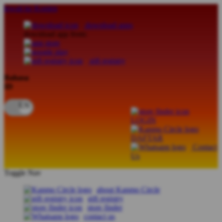
lewati ke Konten
download apps
download app from:
gift registry
Bahasa
ID
LOGIN
DAFTAR
Contact
Us
Toggle Nav
about Kanmo Circle
gift registry
store finder
contact us