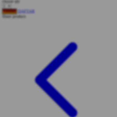
choose qty
Squishmallows
DAFTAR
LOGIN
Starbooks
Share product:
Stick-O
Stokke
Sudocrem
Sumimo
Sunnylife
Sun-Staches
Swimava
T
Tommee Tippee
Trunki
Tutti Bambini