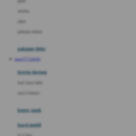
gaun
Dae Organics
setelan
Docare
jaket
Doona
pakaian dalam
Down To Earth
Drew
pakaian tidur
Dr. Brown's
gacor777 LOGIN
E
kereta dorong
ELC
bayi baru lahir
Ergobaby
usia 6 bulan+
Expert Care
koper anak
Ezyroller
kursi mobil
F
0-13 Kg