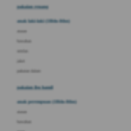
Buggygear
pakaian renang
Bumkins
anak laki-laki (18bln-8thn)
C
atasan
Cetaphil
bawahan
Chicco
setelan
Childlife
jaket
Clevamama
pakaian dalam
Cocolatte
Cottonseeds
pakaian ibu hamil
Cozy N Safe
anak perempuan (18bln-8thn)
Crane
atasan
Cybex
bawahan
D