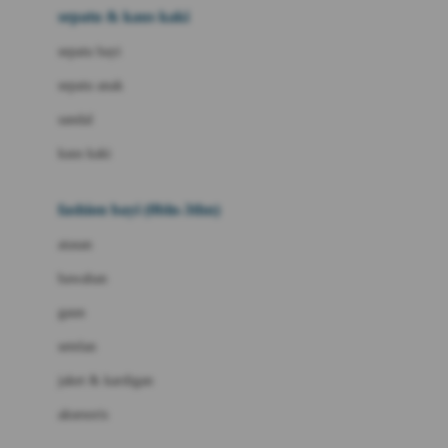
Beauty Barn
sepatu & kaus kaki
Bio Oil
sepatu bayi
Biolane
sepatu anak
Bite Fighters
sandal
Bizzi Growin
kaus kaki
Blackmores
fashion bayi (0bln-3thn)
Blooming Marvellous
atasan
Bonnels
bawahan
Bravado
gaun
Bruder
setelan
Brush Baby
jaket & kardigan
Buds Organics
aksesoris
Bugaboo