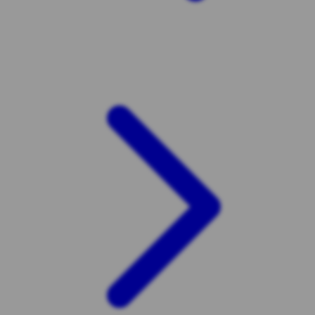
Twistshake
TY Toys
U
V
Veja
Vitaflow
Vtech
W
Waterland
Wellness