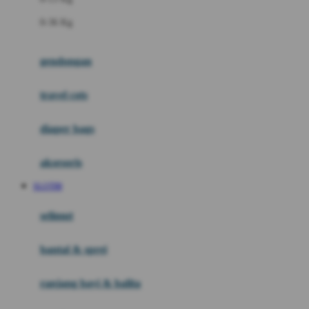
Felt So Sweet
0-36 Kg
Fisher Price
Flipper
gendongan
Friends Of Sally
travel cots
G
diaper bags
Gb
Geko
aksesoris
Graco
SLOT88
Gund
selimut
H
bantal & sprei
Habbie
Haenim
ranjang bayi & balita
Happy Horse