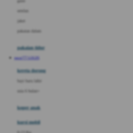
gaun
Dae Organics
setelan
Docare
jaket
Doona
pakaian dalam
Down To Earth
Drew
pakaian tidur
Dr. Brown's
gacor777 LOGIN
E
kereta dorong
ELC
bayi baru lahir
Ergobaby
usia 6 bulan+
Expert Care
koper anak
Ezyroller
kursi mobil
F
0-13 Kg