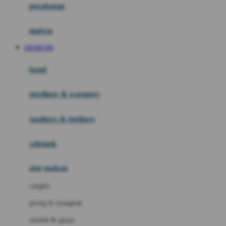
perabotan
Happy Tummy
Hauck
matras
Havaianas
SBOBET88
Hegen
botol
Hot Wheels
sterilizer & warmers
Hybrid
soothers & teethers
I
Inlacta DHA
celemek
Interlac
alat makan
Ivenet
cangkir
J
piring & mangkuk
Jack N Jill
sendok & garpu