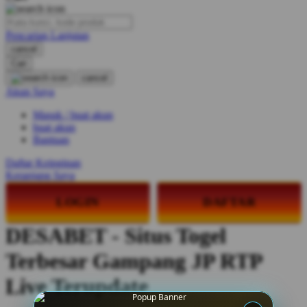
O
Pencarian Lanjutan
Oh Ma Grain
cancel
Okiedog
Cari
cancel
P
Akun Saya
Masuk / buat akun
Peachy
buat akun
Phil & Ted's
Bantuan
Philips Avent
Daftar Keinginan
Keranjang Saya
Pigeon
LOGIN
DAFTAR
Playgro
DESABET - Situs Togel
Poled Global
Terbesar Gampang JP RTP
Ponycycle
Puma
Live Terupdate
Pureats