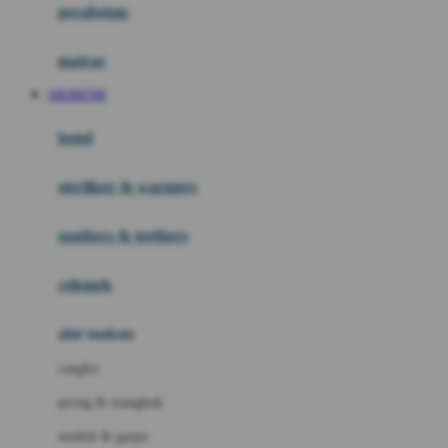
perabotan
Happy Tummy
Hauck
matras
Havaianas
SBOBET88
Hegen
botol
Hot Wheels
sterilizer & warmers
Hybrid
soothers & teethers
I
Inlacta DHA
celemek
Interlac
alat makan
Ivenet
cangkir
J
piring & mangkuk
Jack N Jill
sendok & garpu