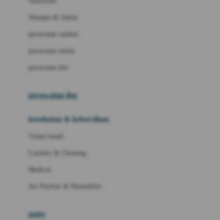
Sunscreen
London Taxi
Shampo & Sabun
Love To Dream
perawatan rambut
perawatan mulut
M
perawatan diri
Magformers
Mama's Choice
perawatan ibu
Mamas&Papas
kesehatan & kebersihan
Mamaway
Tissue basah
Maxi Cosi
Laundry & Cleaning
Megabloks
Medical
Micro
Air Purifier & Humidifier
MiDeer
Mimi & Lula
potty