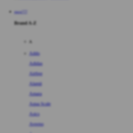
gacor777
Brand A-Z
A
Addo
Adidas
Airfree
Alamii
Amara
Aqua Scale
Asics
Aveeno