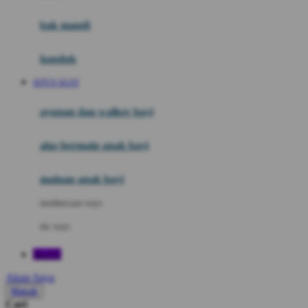
Mini Monkey
Moby
bak mandi
Momami
handuk
Mothercare
SITUS SLOT
Mustela
ayunan dan walker bayi
My Buddy Tag
My K
alas bermain anak bayi
N
mainan anak bayi
Naif
mothercare toys
Nike
elc toys
Nordic Natural
SLOT
Nuby
Akun Saya
Nuna
Masuk
Cari