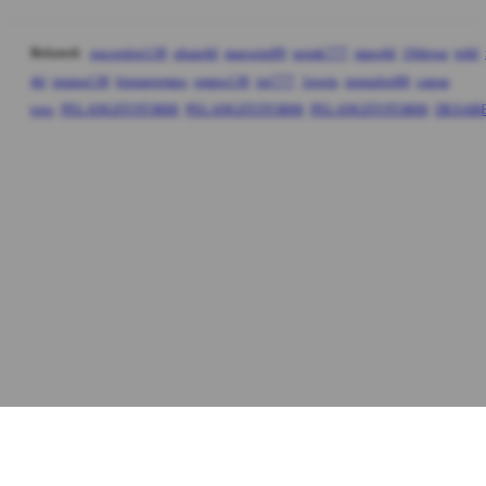
DAFTAR
gacor777
gacor777
TOGEL
SITUS
gacor777
© Copyright gacor777. All Rights Reserved.
Related:
gacorslot138
uban4d
maxwin89
perak777
mpo4d
19dewa
tt4d
4d
istana138
bintangmpo
empu138
ini777
1nwin
instaslot88
capsa
toto
PELANGITOTO888
PELANGITOTO888
PELANGITOTO888
DESAB