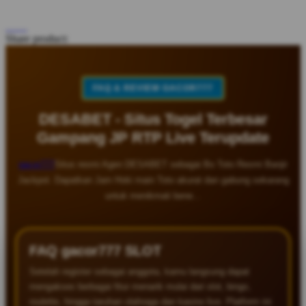
Share product:
FAQ & REVIEW GACOR777
DESABET - Situs Togel Terbesar
Gampang JP RTP Live Terupdate
gacor777
Situs resmi Agen DESABET sebagai Bo Toto Resmi Banjir
Jackpot. Dapatkan Jam Hoki main Toto akurat dan gabung sekarang
untuk menikmati bene...
FAQ gacor777 SLOT
Setelah register sebagai anggota, kamu langsung dapat
mengakses berbagai fitur menarik mulai dari slot, bingo,
roulette, hingga taruhan olahraga dan kasino live. Platform ini