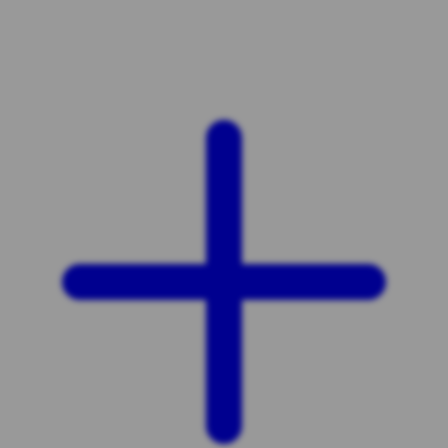
X
Xootz
Y
Yamatoya
Z
Zaxy
Zoggs
0-9
4Moms
59S