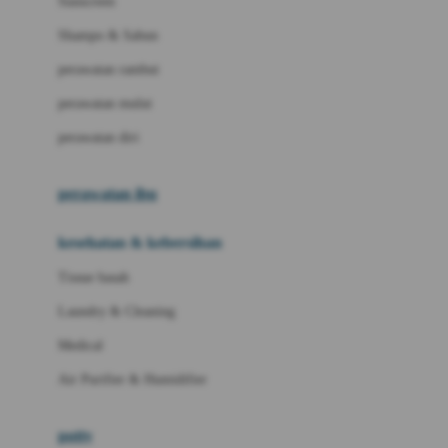
Sunscreen
London Taxi
Shampo & Sabun
Love To Dream
perawatan rambut
perawatan mulut
M
perawatan diri
Magformers
Mama's Choice
perawatan ibu
Mamas&Papas
kesehatan & kebersihan
Mamaway
Tissue basah
Maxi Cosi
Laundry & Cleaning
Megabloks
Medical
Micro
Air Purifier & Humidifier
MiDeer
Mimi & Lula
potty