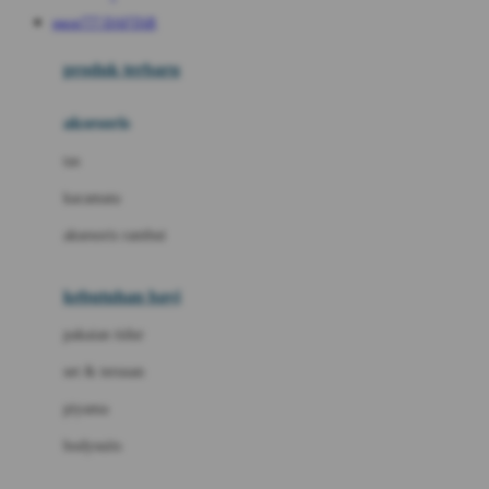
Awan
gacor777 DAFTAR
Azetabio
produk terbaru
B
aksesoris
Baabaasheepz
tas
Babiators
kacamata
Baby Dove
aksesoris rambut
Baby Jogger
Baby Rovega
kebutuhan bayi
Babybee
pakaian tidur
Banana Boat
set & terusan
Banz
piyama
Barbie
bodysuits
Beaba