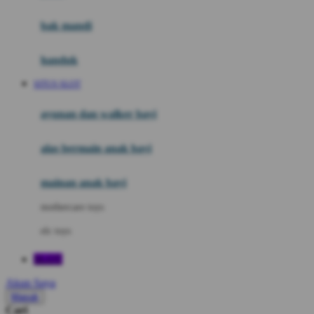
Mini Monkey
Moby
bak mandi
Momami
handuk
Mothercare
SITUS SLOT
Mustela
ayunan dan walker bayi
My Buddy Tag
My K
alas bermain anak bayi
N
mainan anak bayi
Naif
mothercare toys
Nike
elc toys
Nordic Natural
SLOT
Nuby
Akun Saya
Nuna
Masuk
Cari