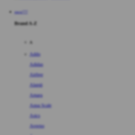
gacor777
Brand A-Z
A
Addo
Adidas
Airfree
Alamii
Amara
Aqua Scale
Asics
Aveeno