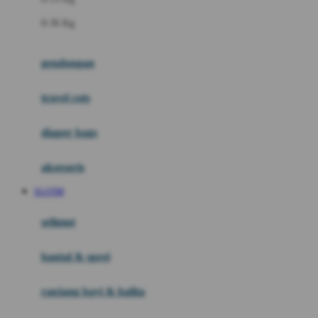
Felt So Sweet
0-36 Kg
Fisher Price
Flipper
gendongan
Friends Of Sally
travel cots
G
diaper bags
Gb
Geko
aksesoris
Graco
SLOT88
Gund
selimut
H
bantal & sprei
Habbie
Haenim
ranjang bayi & balita
Happy Horse