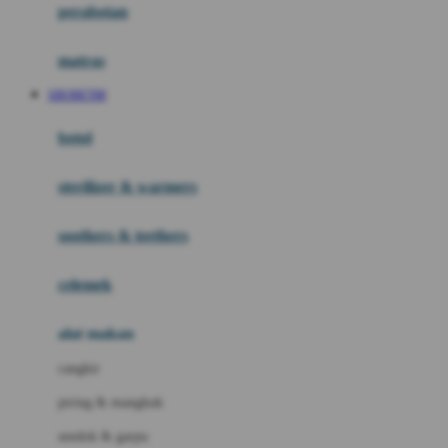
perabotan
Happy Tummy
Hauck
matras
Havaianas
SBOBET88
Hegen
botol
Hot Wheels
sterilizer & warmers
Hybrid
soothers & teethers
I
Inlacta DHA
celemek
Interlac
alat makan
Ivenet
cangkir
J
piring & mangkuk
Jack N Jill
sendok & garpu