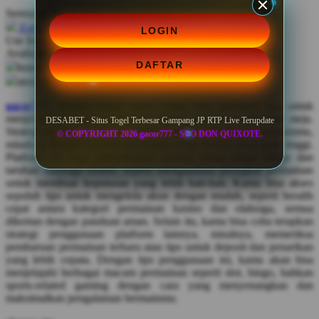
Serendah
Rp 10.000
Q
Earn
1.000.000
-
100.000.000
Bonus
LOGIN
Use Installment Options from
.
Laarn more
QV Baby
Available for :
DAFTAR
home delivery
store pickup
R
gacor777
Setelah daftar akun, kamu bisa gunakan tips untuk
Real Shades
menjelajah berbagai permainan kasino, contohnya slot dan meja.
DESABET - Situs Togel Terbesar Gampang JP RTP Live Terupdate
Strategi ini bisa membantu meningkatkan pengalaman bermainmu,
Red Castle
© COPYRIGHT 2026 gacor777 - SEO DON QUIXOTE.
misalnya dengan memilih permainan yang menawarkan poin tinggi.
Platform ini juga menyediakan strategi untuk usage bingo dan
Ribbon Madness
taruhan olahraga efektif, seperti menganalisis peringkat permainan
untuk membuat keputusan yang lebih hati-hati. Kamu bisa akses
S
sepuluh tips untuk mengelola akun dengan mudah, seperti beralih
cepat antara kategori permainan kasino dan olahraga, semua
Sebamed
dikemas dengan panduan aman. Selain itu, kamu bisa coba terapkan
strategi penggunaan platform lainnya, misalnya, memeriksa
Silver Cross
pembaruan permainan terbaru atau tips untuk deposit dan penarikan
yang lebih cepata. Dengan tips penggunaan ini, kamu akan bisa
Simply Idea
menjelajahi berbagai macam permainan seperti slot, bingo, bahkan
sports-related gaming dengan cara yang menyenangkan dan
Skip Hop
maksimalkan pengalaman bermainmu.
Spectra