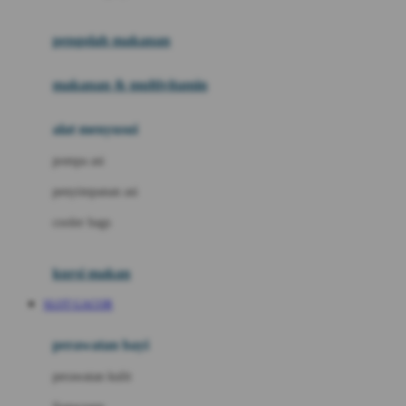
Joie
pengolah makanan
Joolz
Jujube
makanan & multivitamin
K
alat menyusui
Kiddycuts
pompa asi
Kumon
penyimpanan asi
L
cooler bags
Leapfrog
kursi makan
Leclerc
SLOT GACOR
Lee Vierra
Lillebaby
perawatan bayi
Little Bird Told Me
perawatan kulit
Little Miss Janis