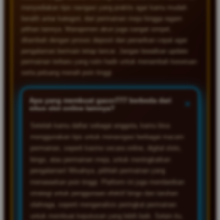
menyediakan tips navigasi yang praktis agar kamu mudah
beralih antar kategori, dari permainan meja hingga ragam
pilihan lainnya. Manajemen akun juga sangat simpel,
ditambah dengan proses deposit dan penarikan cepat agar
pengalaman bermain tetap lancar. Jangan lewatkan update
permainan terbaru yang rutin hadir untuk menambah keseruan
serta peluang meraih poin tinggi.
Apa yang membuat gacor777 berbeda dari
+
situs slot online lainnya?
Setelah kamu daftar sebagai anggota, kamu bisa
menggunakan tips untuk menavigasi berbagai macam
permainan, seperti kasino secara online, digital slots,
bingo, atau permainan meja, untuk meningkatkan
pengalaman! Misalnya, pilihlah permainan yang
menawarkan poin tinggi. Platform ini juga memberikan
strategi untuk penggunaan efektif bingo dan taruhan
olahraga, seperti menganalisis peringkat permainan
untuk membuat keputusan yang lebih baik. Selain itu,