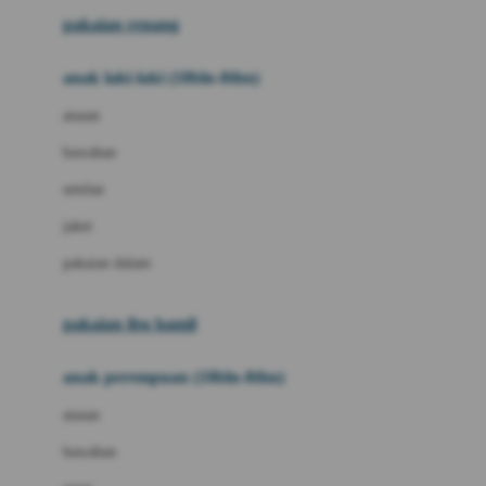
Buggygear
pakaian renang
Bumkins
anak laki-laki (18bln-8thn)
C
atasan
Cetaphil
bawahan
Chicco
setelan
Childlife
jaket
Clevamama
pakaian dalam
Cocolatte
Cottonseeds
pakaian ibu hamil
Cozy N Safe
anak perempuan (18bln-8thn)
Crane
atasan
Cybex
bawahan
D