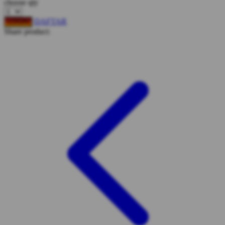
choose qty
Squishmallows
DAFTAR
LOGIN
Starbooks
Share product:
Stick-O
Stokke
Sudocrem
Sumimo
Sunnylife
Sun-Staches
Swimava
T
Tommee Tippee
Trunki
Tutti Bambini