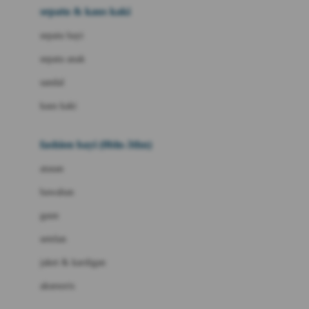
Beauty Barn
sepatu & kaus kaki
Bio Oil
sepatu bayi
Biolane
sepatu anak
Bite Fighters
sandal
Bizzi Growin
kaus kaki
Blackmores
fashion bayi (0bln-3thn)
Blooming Marvellous
atasan
Bonnels
bawahan
Bravado
gaun
Bruder
setelan
Brush Baby
jaket & kardigan
Buds Organics
aksesoris
Bugaboo