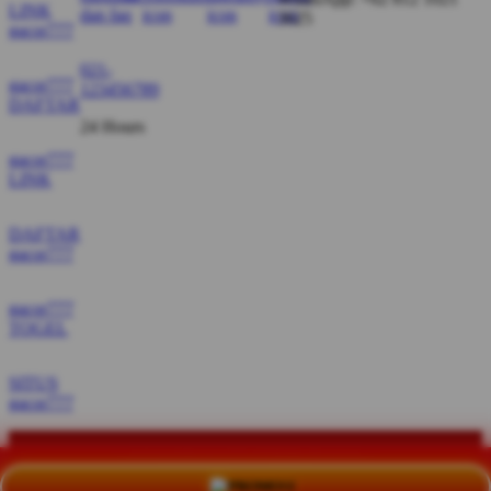
Back to top
gacor777
butuh
unduh aplikasi
we accept
bantuan?
gacor777
hubungi
kami
gacor777
SLOT
Direktorat Jenderal
hubungi
ikuti kami di
gacor777
Perlindungan Konsumen dan
kami
media sosial
LOGIN
Tertib Niaga
Kementerian Perdagangan RI
bantuan
WhatsApp: +62 812 1021
LINK
dan faq
3625
gacor777
021-
gacor777
123456789
DAFTAR
24 Hours
gacor777
LINK
PROMO