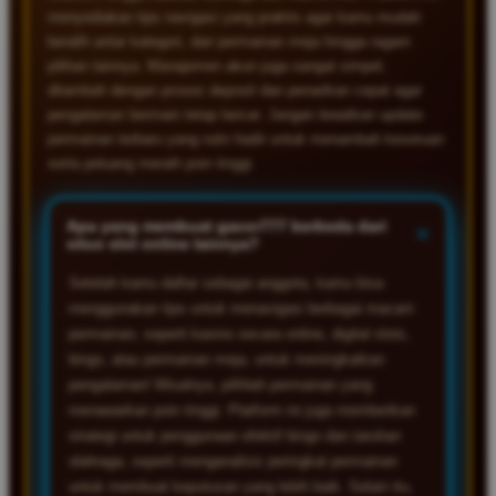
menyediakan tips navigasi yang praktis agar kamu mudah
beralih antar kategori, dari permainan meja hingga ragam
pilihan lainnya. Manajemen akun juga sangat simpel,
ditambah dengan proses deposit dan penarikan cepat agar
pengalaman bermain tetap lancar. Jangan lewatkan update
permainan terbaru yang rutin hadir untuk menambah keseruan
serta peluang meraih poin tinggi.
Apa yang membuat gacor777 berbeda dari
+
situs slot online lainnya?
Setelah kamu daftar sebagai anggota, kamu bisa
menggunakan tips untuk menavigasi berbagai macam
permainan, seperti kasino secara online, digital slots,
bingo, atau permainan meja, untuk meningkatkan
pengalaman! Misalnya, pilihlah permainan yang
menawarkan poin tinggi. Platform ini juga memberikan
strategi untuk penggunaan efektif bingo dan taruhan
olahraga, seperti menganalisis peringkat permainan
untuk membuat keputusan yang lebih baik. Selain itu,