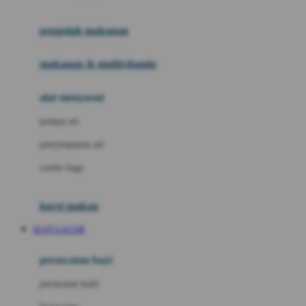
Joie
pengolah makanan
Joolz
Jujube
makanan & multivitamin
K
alat menyusui
Kiddycuts
pompa asi
Kumon
penyimpanan asi
L
cooler bags
Leapfrog
kursi makan
Leclerc
SLOT GACOR
Lee Vierra
Lillebaby
perawatan bayi
Little Bird Told Me
perawatan kulit
Little Miss Janis