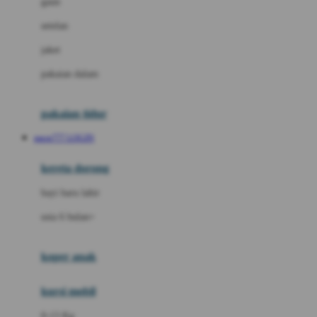
gaun
Dae Organics
setelan
Docare
jaket
Doona
pakaian dalam
Down To Earth
Drew
pakaian tidur
Dr. Brown's
gacor777 LOGIN
E
kereta dorong
ELC
bayi baru lahir
Ergobaby
usia 6 bulan+
Expert Care
koper anak
Ezyroller
kursi mobil
F
0-13 Kg