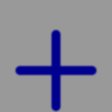
X
Xootz
Y
Yamatoya
Z
Zaxy
Zoggs
0-9
4Moms
59S