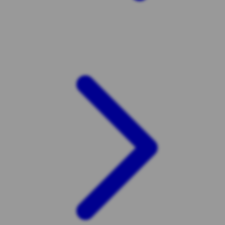
Twistshake
TY Toys
U
V
Veja
Vitaflow
Vtech
W
Waterland
Wellness