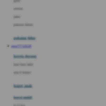
gaun
Dae Organics
setelan
Docare
jaket
Doona
pakaian dalam
Down To Earth
Drew
pakaian tidur
Dr. Brown's
gacor777 LOGIN
E
kereta dorong
ELC
bayi baru lahir
Ergobaby
usia 6 bulan+
Expert Care
koper anak
Ezyroller
kursi mobil
F
0-13 Kg