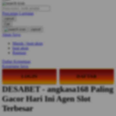
O
Pencarian Lanjutan
Oh Ma Grain
cancel
Okiedog
Cari
cancel
P
Akun Saya
Masuk / buat akun
Peachy
buat akun
Phil & Ted's
Bantuan
Philips Avent
Daftar Keinginan
Keranjang Saya
Pigeon
LOGIN
DAFTAR
Playgro
DESABET - angkasa168 Paling
Poled Global
Gacor Hari Ini Agen Slot
Ponycycle
Puma
Terbesar
Pureats