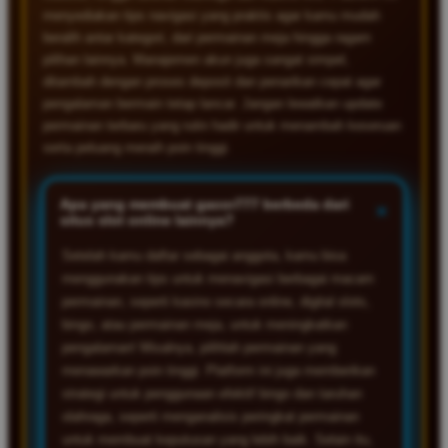
menyediakan tips navigasi yang praktis agar kamu mudah
beralih antar kategori, dari permainan meja hingga ragam
pilihan lainnya. Manajemen akun juga sangat simpel,
ditambah dengan proses deposit dan penarikan cepat agar
pengalaman bermain tetap lancar. Jangan lewatkan update
permainan terbaru yang rutin hadir untuk menambah keseruan
serta peluang meraih poin tinggi.
Apa yang membuat gacor777 berbeda dari
+
situs slot online lainnya?
Setelah kamu daftar sebagai anggota, kamu bisa
menggunakan tips untuk menavigasi berbagai macam
permainan, seperti kasino secara online, digital slots,
bingo, atau permainan meja, untuk meningkatkan
pengalaman! Misalnya, pilihlah permainan yang
menawarkan poin tinggi. Platform ini juga memberikan
strategi untuk penggunaan efektif bingo dan taruhan
olahraga, seperti menganalisis peringkat permainan
untuk membuat keputusan yang lebih baik. Selain itu,