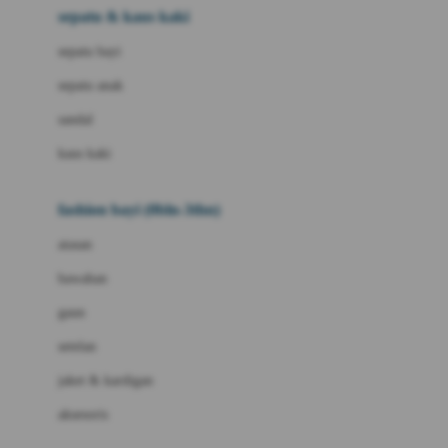
Beauty Barn
sepatu & kaus kaki
Bio Oil
sepatu bayi
Biolane
sepatu anak
Bite Fighters
sandal
Bizzi Growin
kaus kaki
Blackmores
fashion bayi (0bln-3thn)
Blooming Marvellous
atasan
Bonnels
bawahan
Bravado
gaun
Bruder
setelan
Brush Baby
jaket & kardigan
Buds Organics
aksesoris
Bugaboo