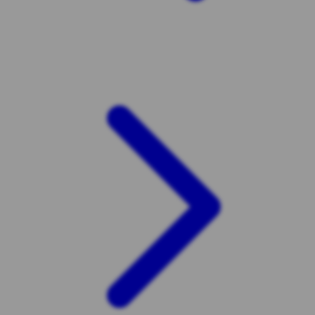
Twistshake
TY Toys
U
V
Veja
Vitaflow
Vtech
W
Waterland
Wellness