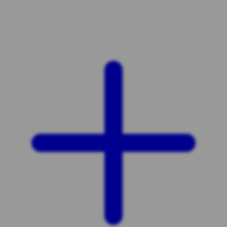
X
Xootz
Y
Yamatoya
Z
Zaxy
Zoggs
0-9
4Moms
59S