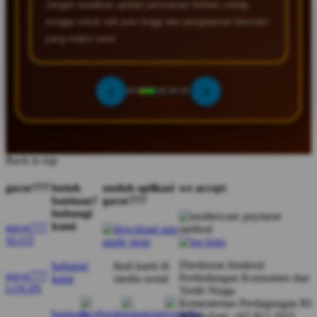
keputusan yang lebih bijak dalam bertaruh. Pengguna
dapat dengan mudah mengakses sepuluh tips untuk
mengelola akun mereka, seperti cara beralih cepat
antara kategori casino dan olahraga lewat aplikasi,
serta panduan tentang keamanan saat bermain. Ada
pula tips untuk deposit, penghasilan poin, atau
withdraw yang lebih efisien, serta update permainan
terbaru yang bisa dicoba secara gratis. Dengan tips
penggunaan yang tersedia, platform ini bertujuan
menjadikan pengalaman dalam menjelajahi berbagai
macam permainan seperti slot, bingo, dan taruhan
olahraga menjadi lebih mudah dan menyenangkan bagi
setiap penggunannya.
‹
›