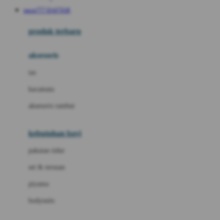
Awan
gacor777 DAFTAR
Azetabio
produk terbaru
B
aksesoris
Baabaasheepz
tas
Babiators
kacamata
Baby Dove
aksesoris rambut
Baby Jogger
Baby Rovega
kebutuhan bayi
Babybee
pakaian tidur
Banana Boat
set & terusan
Banz
piyama
Barbie
bodysuits
Beaba