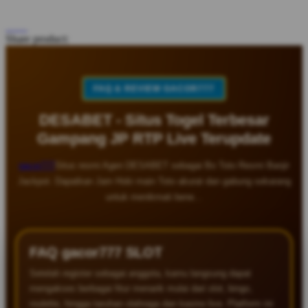
Share product:
FAQ & REVIEW GACOR777
DESABET - Situs Togel Terbesar
Gampang JP RTP Live Terupdate
gacor777
Situs resmi Agen DESABET sebagai Bo Toto Resmi Banjir
Jackpot. Dapatkan Jam Hoki main Toto akurat dan gabung sekarang
untuk menikmati bene...
FAQ gacor777 SLOT
Setelah register sebagai anggota, kamu langsung dapat
mengakses berbagai fitur menarik mulai dari slot, bingo,
roulette, hingga taruhan olahraga dan kasino live. Platform ini