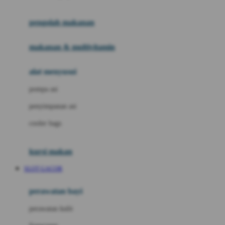
Joie
pengolah makanan
Joolz
Jujube
makanan & multivitamin
K
alat menyusui
Kiddycuts
pompa asi
Kumon
penyimpanan asi
L
cooler bags
Leapfrog
kursi makan
Leclerc
SLOT GACOR
Lee Vierra
Lillebaby
perawatan bayi
Little Bird Told Me
perawatan kulit
Little Miss Janis