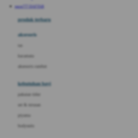
Awan
gacor777 DAFTAR
Azetabio
produk terbaru
B
aksesoris
Baabaasheepz
tas
Babiators
kacamata
Baby Dove
aksesoris rambut
Baby Jogger
Baby Rovega
kebutuhan bayi
Babybee
pakaian tidur
Banana Boat
set & terusan
Banz
piyama
Barbie
bodysuits
Beaba