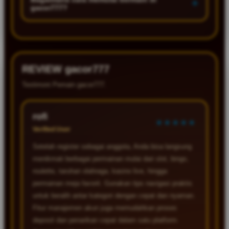
strateginya. Platform ini juga menyediakan strategi
+
penggunaan platform, misalnya dengan cara cepat
gacor777?
pengalaman Anda dengan platform. Misalnya, pelajari
khusus untuk penggunaan bingo dan taruhan olahraga,
beralih antar kategori permainan sesuai minatmu.
cara menavigasi beragam pilihan game seperti slot dan
misalnya dengan menganalisis peringkat permainan
Setelah pendaftaran selesai, anggota baru dapat
Selain itu, kamu bisa memanfaatkan fitur-fitur online
permainan meja untuk menemukan yang sesuai dengan
untuk membuat keputusan yang lebih tepat. Selain itu,
memanfaatkan tips agar pengalaman platform semakin
yang tersedia seperti cek update terbaru dan tips untuk
preferensi Anda. Selain itu, platforms ini menyediakan
kamu bisa mempelajari sepuluh tips untuk mengelola
optimal. Misalnya, selain memilih permainan yang
deposit dan penarikan yang lebih cepat dan aman.
strategi untuk pengelolaan akun berupa tips seperti
akun secara efektif, seperti beralih cepat antar kategori
sesuai dengan tingkat keahlian, juga tersedia strategi
cepat beralih antar kategori permainan, baik kasino atau
REVIEW gacor777
permainan kasino dan aktivitas olahraga, serta
untuk pengelolaan poin yang efektif dalam berbagai
olahraga, dengan sistem keamanan terjamin. Dalam
memastikan keamanan dalam proses deposit dan
Testimoni Pemain gacor777.
kategori seperti slot, bingo dan permainan meja. Untuk
navigasi platform, Anda bisa mengikuti sepuluh cara
penarikan. Dengan menggunakan platform ini, kamu
memaksimalkan aktivitas olahraga, pengguna bisa
praktis untuk meningkatkan pengalaman bermain,
dapat mendapatkan pengalaman bermain yang lebih
mempelajari tips analisis peringkat tim atau memeriksa
seperti mempelajari cara memeriksa pembaruan
penuh tantangan dan menyenangkan.
dina
pembaruan berita terbaru dalam dunia olahraga. Jangan
permainan terbaru atau tips untuk deposit dan
lupa, platform ini menyediakan tips untuk mengelola
Verified User
penarikan yang lebih cepat. Ingat, dengan memahami
akun dengan aman, seperti cara cepat beralih antara
platform ini—dari fitur manajemen akun hingga strategi
game casino, tarutan sports, dan aktivitas lain.
dalam pemilihan game—Anda dapat menjadikan setiap
sesi bermain lebih menyenangkan dan bermanfaat.