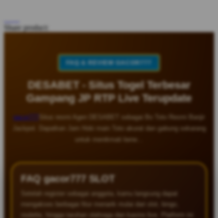
Share product:
FAQ & REVIEW GACOR777
DESABET - Situs Togel Terbesar
Gampang JP RTP Live Terupdate
gacor777
Situs resmi Agen DESABET sebagai Bo Toto Resmi Banjir
Jackpot. Dapatkan Jam Hoki main Toto akurat dan gabung sekarang
untuk menikmati bene...
FAQ gacor777 SLOT
Setelah register sebagai anggota, kamu langsung dapat
mengakses berbagai fitur menarik mulai dari slot, bingo,
roulette, hingga taruhan olahraga dan kasino live. Platform ini