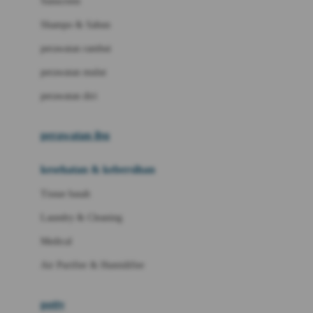
Sunscreen
London Taxi
Shampo & Sabun
Love To Dream
perawatan rambut
perawatan mulut
M
perawatan diri
Magformers
Mama's Choice
perawatan ibu
Mamas&Papas
kesehatan & kebersihan
Mamaway
Tissue basah
Maxi Cosi
Laundry & Cleaning
Megabloks
Medical
Micro
Air Purifier & Humidifier
MiDeer
Mimi & Lula
potty