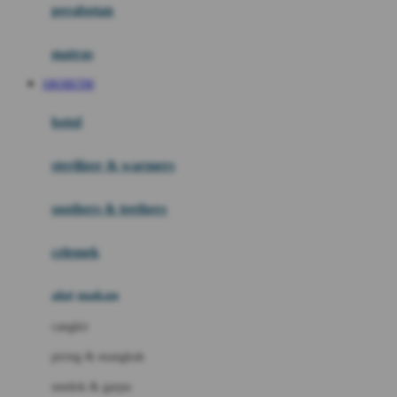
perabotan
Happy Tummy
Hauck
matras
Havaianas
SBOBET88
Hegen
botol
Hot Wheels
sterilizer & warmers
Hybrid
soothers & teethers
I
Inlacta DHA
celemek
Interlac
alat makan
Ivenet
cangkir
J
piring & mangkuk
Jack N Jill
sendok & garpu