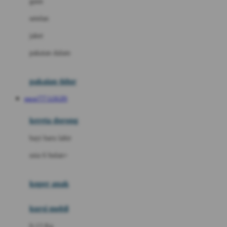
gaun
Dae Organics
setelan
Docare
jaket
Doona
pakaian dalam
Down To Earth
Drew
pakaian tidur
Dr. Brown's
gacor777 LOGIN
E
kereta dorong
ELC
bayi baru lahir
Ergobaby
usia 6 bulan+
Expert Care
koper anak
Ezyroller
kursi mobil
F
0-13 Kg