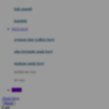
Mini Monkey
Moby
bak mandi
Momami
handuk
Mothercare
SITUS SLOT
Mustela
ayunan dan walker bayi
My Buddy Tag
My K
alas bermain anak bayi
N
mainan anak bayi
Naif
mothercare toys
Nike
elc toys
Nordic Natural
SLOT
Nuby
Akun Saya
Nuna
Masuk
Cari