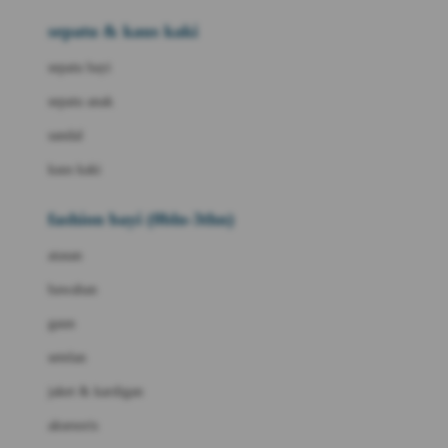
sepatu & kaus kaki
sepatu bayi
sepatu anak
sandal
kaus kaki
fashion bayi (0bln-3thn)
atasan
bawahan
gaun
setelan
jaket & kardigan
aksesoris