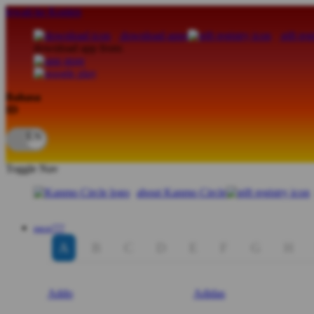
lewati ke Konten
download apps
gift reg
download app from:
Bahasa
ID
Toggle Nav
about Kanmo Circle
gacor777
A
B
C
D
E
F
G
H
Addo
Adidas