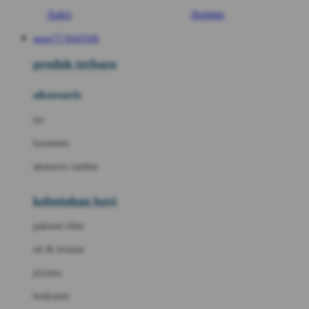
Asics
Aveeno
gacor777 DAFTAR
produk terbaru
aksesoris
tas
kacamata
aksesoris rambut
kebutuhan bayi
pakaian tidur
set & terusan
piyama
bodysuits