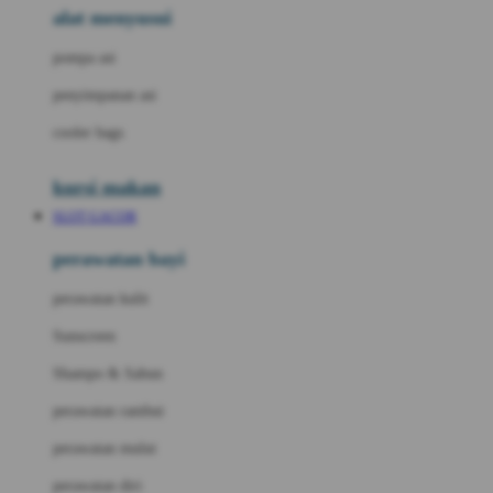
alat menyusui
pompa asi
penyimpanan asi
cooler bags
kursi makan
SLOT GACOR
perawatan bayi
perawatan kulit
Sunscreen
Shampo & Sabun
perawatan rambut
perawatan mulut
perawatan diri