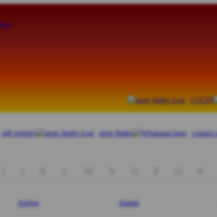
istry
LOGIN
gift registry
store finder
contact 
I
J
K
L
M
N
O
P
Q
R
Airfree
Alamii