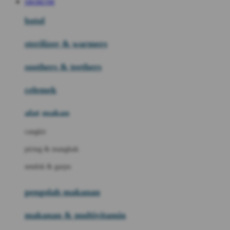
SBOBET88
botol
sterilizer & warmers
soothers & teethers
celemek
alat makan
cangkir
piring & mangkuk
sendok & garpu
pengolah makanan
makanan & multivitamin