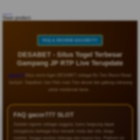
Share product:
FAQ & REVIEW GACOR777
DESABET - Situs Togel Terbesar
Gampang JP RTP Live Terupdate
gacor777
Situs resmi Agen DESABET sebagai Bo Toto Resmi Banjir
Jackpot. Dapatkan Jam Hoki main Toto akurat dan gabung sekarang
untuk menikmati bene...
FAQ gacor777 SLOT
Setelah register sebagai anggota, kamu langsung dapat
mengakses berbagai fitur menarik mulai dari slot, bingo,
roulette, hingga taruhan olahraga dan kasino live. Platform ini