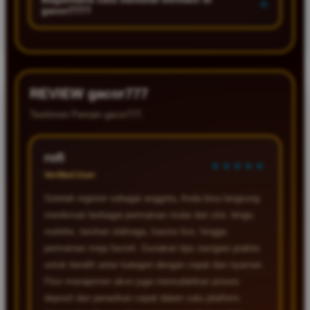
strateginya. Platform ini juga menyediakan strategi
+
penggunaan platform, misalnya dengan cara cepat
gacor777?
pengalaman Anda dengan platform. Misalnya, pelajari
khusus untuk penggunaan bingo dan taruhan olahraga,
beralih antar kategori permainan sesuai minatmu.
cara menavigasi beragam pilihan game seperti slot dan
misalnya dengan menganalisis peringkat permainan
Setelah pendaftaran selesai, anggota baru dapat
Selain itu, kamu bisa memanfaatkan fitur-fitur online
permainan meja untuk menemukan yang sesuai dengan
untuk membuat keputusan yang lebih tepat. Selain itu,
memanfaatkan tips agar pengalaman platform semakin
yang tersedia seperti cek update terbaru dan tips untuk
preferensi Anda. Selain itu, platforms ini menyediakan
kamu bisa mempelajari sepuluh tips untuk mengelola
optimal. Misalnya, selain memilih permainan yang
deposit dan penarikan yang lebih cepat dan aman.
strategi untuk pengelolaan akun berupa tips seperti
akun secara efektif, seperti beralih cepat antar kategori
sesuai dengan tingkat keahlian, juga tersedia strategi
cepat beralih antar kategori permainan, baik kasino atau
REVIEW gacor777
permainan kasino dan aktivitas olahraga, serta
untuk pengelolaan poin yang efektif dalam berbagai
olahraga, dengan sistem keamanan terjamin. Dalam
memastikan keamanan dalam proses deposit dan
Testimoni Pemain gacor777.
kategori seperti slot, bingo dan permainan meja. Untuk
navigasi platform, Anda bisa mengikuti sepuluh cara
penarikan. Dengan menggunakan platform ini, kamu
memaksimalkan aktivitas olahraga, pengguna bisa
praktis untuk meningkatkan pengalaman bermain,
dapat mendapatkan pengalaman bermain yang lebih
mempelajari tips analisis peringkat tim atau memeriksa
seperti mempelajari cara memeriksa pembaruan
penuh tantangan dan menyenangkan.
dina
pembaruan berita terbaru dalam dunia olahraga. Jangan
permainan terbaru atau tips untuk deposit dan
lupa, platform ini menyediakan tips untuk mengelola
Verified User
penarikan yang lebih cepat. Ingat, dengan memahami
akun dengan aman, seperti cara cepat beralih antara
platform ini—dari fitur manajemen akun hingga strategi
game casino, tarutan sports, dan aktivitas lain.
dalam pemilihan game—Anda dapat menjadikan setiap
sesi bermain lebih menyenangkan dan bermanfaat.