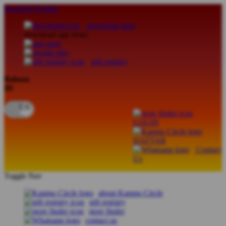
lewati ke Konten
download apps
download app from:
gift registry
Bahasa
ID
LOGIN
DAFTAR
Contact
Us
Toggle Nav
about Kanmo Circle
gift registry
store finder
contact us