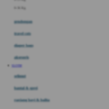
Felt So Sweet
0-36 Kg
Fisher Price
Flipper
gendongan
Friends Of Sally
travel cots
G
diaper bags
Gb
Geko
aksesoris
Graco
SLOT88
Gund
selimut
H
bantal & sprei
Habbie
Haenim
ranjang bayi & balita
Happy Horse