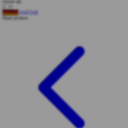
choose qty
Squishmallows
DAFTAR
LOGIN
Starbooks
Share product:
Stick-O
Stokke
Sudocrem
Sumimo
Sunnylife
Sun-Staches
Swimava
T
Tommee Tippee
Trunki
Tutti Bambini