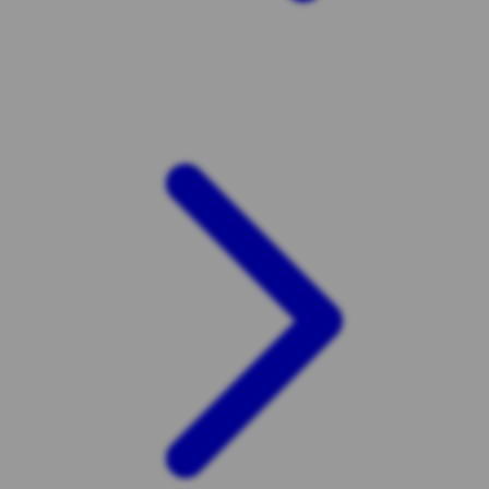
Twistshake
TY Toys
U
V
Veja
Vitaflow
Vtech
W
Waterland
Wellness