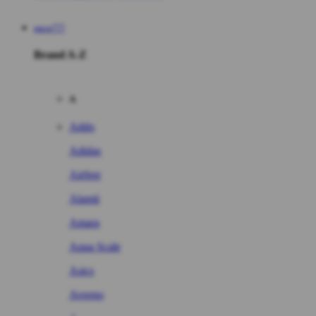
gacor777
Brand A-Z
A
Addo
Adidas
Airfree
Alamii
Amara
Aqua Scale
Asics
Aveeno