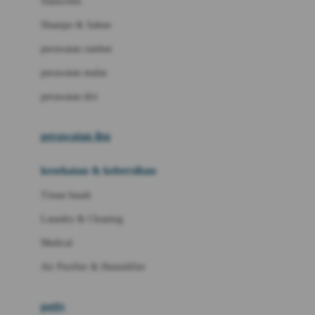
Sunscreen
London Taxi
Shampo & Sabun
Love To Dream
perawatan rambut
perawatan mulut
M
perawatan diri
Magformers
Mama's Choice
perawatan ibu
Mamas&Papas
kesehatan & kebersihan
Mamaway
Tissue basah
Maxi Cosi
Laundry & Cleaning
Megabloks
Medical
Micro
Air Purifier & Humidifier
MiDeer
Mimi & Lula
potty