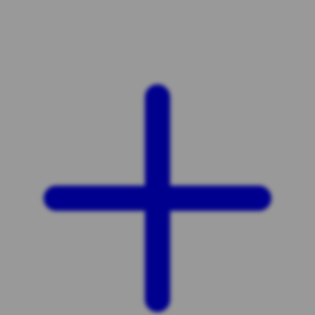
X
Xootz
Y
Yamatoya
Z
Zaxy
Zoggs
0-9
4Moms
59S