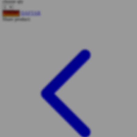
choose qty
Squishmallows
DAFTAR
LOGIN
Starbooks
Share product:
Stick-O
Stokke
Sudocrem
Sumimo
Sunnylife
Sun-Staches
Swimava
T
Tommee Tippee
Trunki
Tutti Bambini