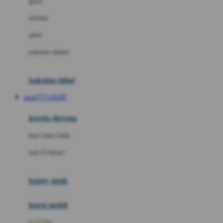
gaun
Dae Organics
setelan
Docare
jaket
Doona
pakaian dalam
Down To Earth
Drew
pakaian tidur
Dr. Brown's
gacor777 LOGIN
E
kereta dorong
ELC
bayi baru lahir
Ergobaby
usia 6 bulan+
Expert Care
koper anak
Ezyroller
kursi mobil
F
0-13 Kg