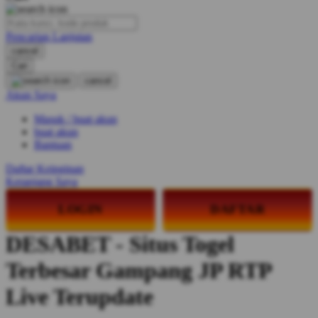
O
Pencarian Lanjutan
Oh Ma Grain
cancel
Okiedog
Cari
cancel
P
Akun Saya
Masuk / buat akun
Peachy
buat akun
Phil & Ted's
Bantuan
Philips Avent
Daftar Keinginan
Keranjang Saya
Pigeon
LOGIN
DAFTAR
Playgro
DESABET - Situs Togel
Poled Global
Terbesar Gampang JP RTP
Ponycycle
Puma
Live Terupdate
Pureats