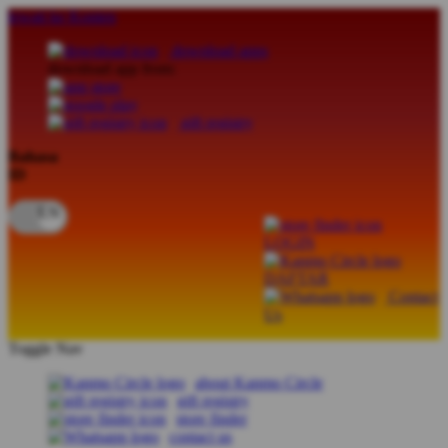
lewati ke Konten
download apps
download app from:
gift registry
Bahasa
ID
LOGIN
DAFTAR
Contact
Us
Toggle Nav
about Kanmo Circle
gift registry
store finder
contact us