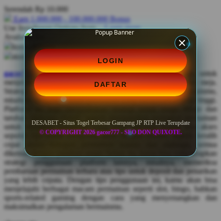
Serendah
Rp 10.000
Q
Earn
1.000.000
-
100.000.000
Bonus
Use Installment Options from
.
Laarn more
QV Baby
Available for :
home delivery
store pickup
R
LOGIN
gacor777
Setelah daftar akun, kamu bisa gunakan tips untuk
Real Shades
menjelajah berbagai permainan kasino, contohnya slot dan meja.
DAFTAR
Strategi ini bisa membantu meningkatkan pengalaman bermainmu,
Red Castle
misalnya dengan memilih permainan yang menawarkan poin tinggi.
Platform ini juga menyediakan strategi untuk usage bingo dan
Ribbon Madness
taruhan olahraga efektif, seperti menganalisis peringkat permainan
DESABET - Situs Togel Terbesar Gampang JP RTP Live Terupdate
untuk membuat keputusan yang lebih hati-hati. Kamu bisa akses
S
© COPYRIGHT 2026 gacor777 - SEO DON QUIXOTE.
sepuluh tips untuk mengelola akun dengan mudah, seperti beralih
cepat antara kategori permainan kasino dan olahraga, semua
Sebamed
dikemas dengan panduan aman. Selain itu, kamu bisa coba terapkan
strategi penggunaan platform lainnya, misalnya, memeriksa
Silver Cross
pembaruan permainan terbaru atau tips untuk deposit dan penarikan
yang lebih cepata. Dengan tips penggunaan ini, kamu akan bisa
Simply Idea
menjelajahi berbagai macam permainan seperti slot, bingo, bahkan
sports-related gaming dengan cara yang menyenangkan dan
Skip Hop
maksimalkan pengalaman bermainmu.
Spectra