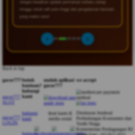
keputusan yang lebih bijak dalam bertaruh. Pengguna
dapat dengan mudah mengakses sepuluh tips untuk
mengelola akun mereka, seperti cara beralih cepat
antara kategori casino dan olahraga lewat aplikasi,
serta panduan tentang keamanan saat bermain. Ada
pula tips untuk deposit, penghasilan poin, atau
withdraw yang lebih efisien, serta update permainan
terbaru yang bisa dicoba secara gratis. Dengan tips
penggunaan yang tersedia, platform ini bertujuan
menjadikan pengalaman dalam menjelajahi berbagai
macam permainan seperti slot, bingo, dan taruhan
olahraga menjadi lebih mudah dan menyenangkan bagi
setiap penggunannya.
‹
›