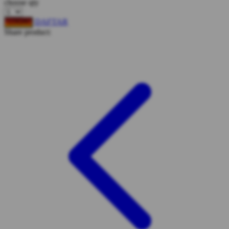
choose qty
Squishmallows
DAFTAR
LOGIN
Starbooks
Share product:
Stick-O
Stokke
Sudocrem
Sumimo
Sunnylife
Sun-Staches
Swimava
T
Tommee Tippee
Trunki
Tutti Bambini