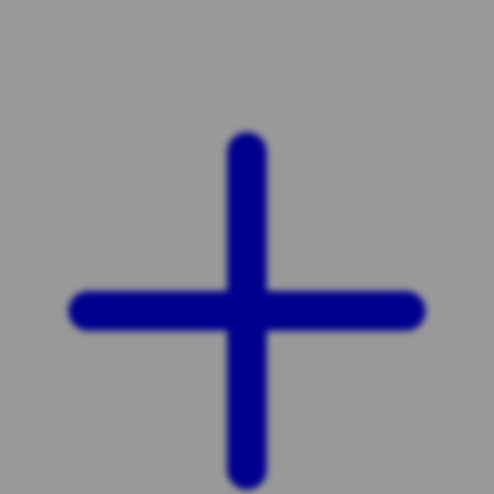
X
Xootz
Y
Yamatoya
Z
Zaxy
Zoggs
0-9
4Moms
59S