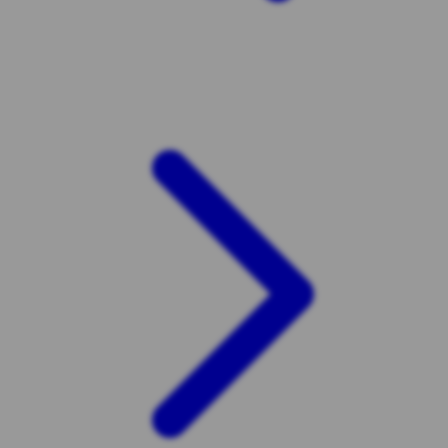
Twistshake
TY Toys
U
V
Veja
Vitaflow
Vtech
W
Waterland
Wellness