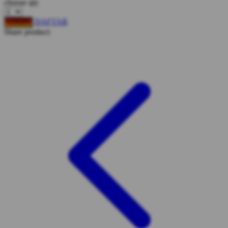
choose qty
Squishmallows
DAFTAR
LOGIN
Starbooks
Share product:
Stick-O
Stokke
Sudocrem
Sumimo
Sunnylife
Sun-Staches
Swimava
T
Tommee Tippee
Trunki
Tutti Bambini