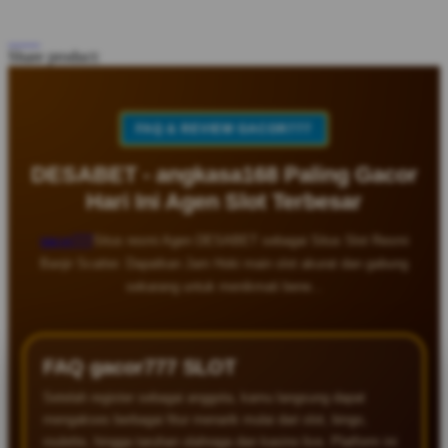
Share product:
FAQ & REVIEW GACOR777
DESABET - angkasa168 Paling Gacor
Hari Ini Agen Slot Terbesar
gacor777
Situs resmi Agen DESABET sebagai Situs Slot Resmi
Banjir Scatter. Dapatkan Jam Hoki main slot akurat dan gabung
sekarang untuk menikmati bene...
FAQ gacor777 SLOT
Setelah register sebagai anggota, kamu langsung dapat
mengakses berbagai fitur menarik mulai dari slot, bingo,
roulette, hingga taruhan olahraga dan kasino live. Platform ini