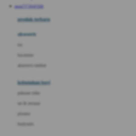
Awan
gacor777 DAFTAR
Azetabio
produk terbaru
B
aksesoris
Baabaasheepz
tas
Babiators
kacamata
Baby Dove
aksesoris rambut
Baby Jogger
Baby Rovega
kebutuhan bayi
Babybee
pakaian tidur
Banana Boat
set & terusan
Banz
piyama
Barbie
bodysuits
Beaba