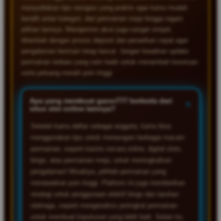
menyediakan tips navigasi yang praktis agar kamu mudah
beralih antar kategori, dari permainan meja hingga ragam
pilihan lainnya. Manajemen akun juga sangat simpel,
ditambah dengan proses deposit dan penarikan cepat agar
pengalaman bermain tetap lancar. Jangan lewatkan update
permainan terbaru yang rutin hadir untuk menambah keseruan
serta peluang meraih poin tinggi.
Apa yang membuat gacor777 berbeda dari
+
situs slot online lainnya?
Setelah kamu daftar sebagai anggota, kamu bisa
menggunakan tips untuk menavigasi berbagai macam
permainan, seperti kasino secara online, digital slots,
bingo, atau permainan meja, untuk meningkatkan
pengalaman! Misalnya, pilihlah permainan yang
menawarkan poin tinggi. Platform ini juga memberikan
strategi untuk penggunaan efektif bingo dan taruhan
olahraga, seperti menganalisis peringkat permainan
untuk membuat keputusan yang lebih baik. Selain itu,