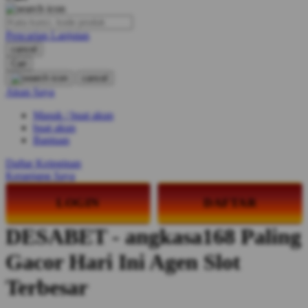
O
Pencarian Lanjutan
Oh Ma Grain
cancel
Okiedog
Cari
cancel
P
Akun Saya
Masuk / buat akun
Peachy
buat akun
Phil & Ted's
Bantuan
Philips Avent
Daftar Keinginan
Keranjang Saya
Pigeon
LOGIN
DAFTAR
Playgro
DESABET - angkasa168 Paling
Poled Global
Gacor Hari Ini Agen Slot
Ponycycle
Puma
Terbesar
Pureats