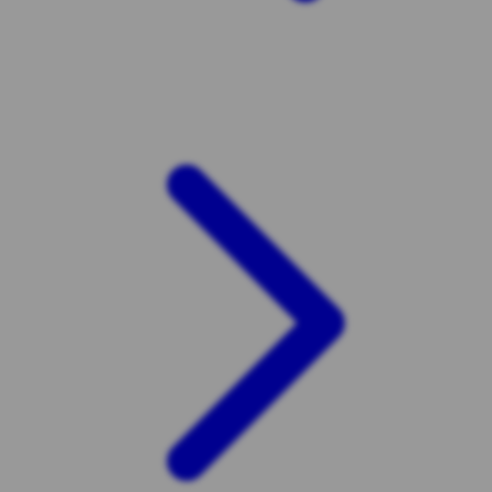
Twistshake
TY Toys
U
V
Veja
Vitaflow
Vtech
W
Waterland
Wellness