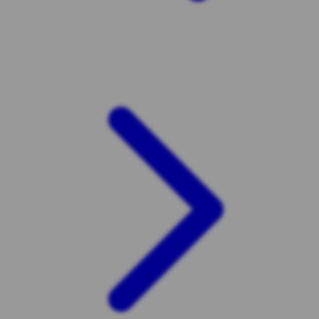
Twistshake
TY Toys
U
V
Veja
Vitaflow
Vtech
W
Waterland
Wellness