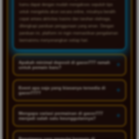
kamu dapat dengan mudah mengakses sepuluh tips
untuk mengelola akun secara online, misalnya beralih
cepat antara aktivitas kasino dan taruhan olahraga,
dilengkapi panduan penggunaan yang aman. Dengan
panduan ini, platform ini ingin memastikan pengalaman
bermainmu menyenangkan setiap hari.
Apakah minimal deposit di gacor777 ramah
+
untuk pemain baru?
Setelah kamu mendaftar sebagai anggota baru, kamu
bisa menggunakan platform ini secara efektif. Misalnya,
Event apa saja yang biasanya tersedia di
+
gacor777?
kamu bisa browsing berbagai macam permainan seperti
kasino, slots, bola, atau bingo. Untuk mendapatkan
Setelah register sebagai anggota baru, kamu bisa
pengalaman bermain yang lebih optimal, coba
menggunakan tips untuk menavigasi beragam
Mengapa variasi permainan di gacor777
perhatikan tips dan strategi yang tersedia. Platform ini
+
menjadi salah satu keunggulannya?
permainan yang tersedia, contohnya dengan memilih
juga menyediakan panduan untuk mengelola akunmu
game slot yang menawarkan poin tinggi atau mencoba
dengan baik. Bagi pemain baru, kamu dapat mengikuti
Setelah mendaftar sebagai anggota, Anda dapat
permainan meja baru untuk mengoptimalkan
sepuluh cara praktis untuk mengoptimalkan
menggunakan berbagai tips untuk memaksimalkan
Bagaimana cara memulai bermain di