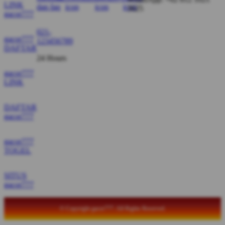
Back to top
gacor777
butuh
unduh aplikasi
we accept
bantuan?
gacor777
hubungi
kami
gacor777
SLOT
Direktorat Jenderal
hubungi
ikuti kami di
gacor777
Perlindungan Konsumen dan
kami
media sosial
LOGIN
Tertib Niaga
Kementerian Perdagangan RI
bantuan
WhatsApp: +62 812 1021
LINK
dan faq
3625
gacor777
021-
gacor777
123456789
DAFTAR
24 Hours
gacor777
LINK