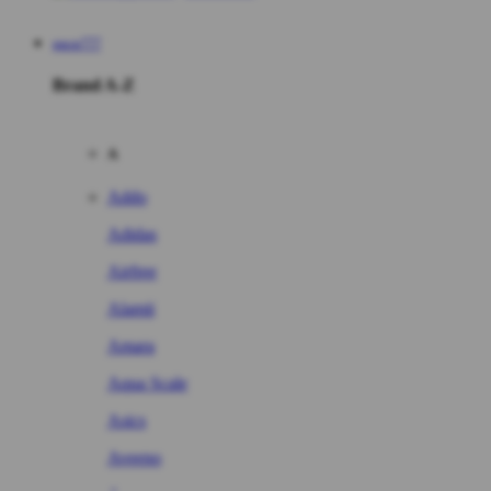
gacor777
Brand A-Z
A
Addo
Adidas
Airfree
Alamii
Amara
Aqua Scale
Asics
Aveeno