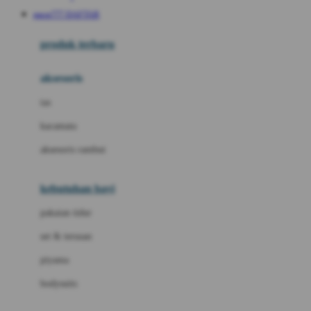
Awan
gacor777 DAFTAR
Azetabio
produk terbaru
B
aksesoris
Baabaasheepz
tas
Babiators
kacamata
Baby Dove
aksesoris rambut
Baby Jogger
Baby Rovega
kebutuhan bayi
Babybee
pakaian tidur
Banana Boat
set & terusan
Banz
piyama
Barbie
bodysuits
Beaba