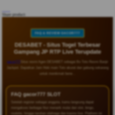
Share product:
FAQ & REVIEW GACOR777
DESABET - Situs Togel Terbesar
Gampang JP RTP Live Terupdate
gacor777
Situs resmi Agen DESABET sebagai Bo Toto Resmi Banjir
Jackpot. Dapatkan Jam Hoki main Toto akurat dan gabung sekarang
untuk menikmati bene...
FAQ gacor777 SLOT
Setelah register sebagai anggota, kamu langsung dapat
mengakses berbagai fitur menarik mulai dari slot, bingo,
roulette, hingga taruhan olahraga dan kasino live. Platform ini