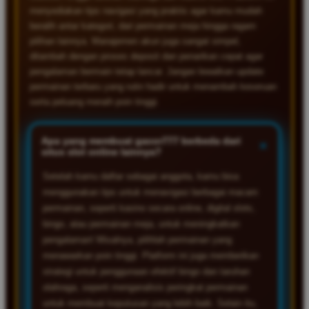
menyediakan tips navigasi yang praktis agar kamu mudah
beralih antar kategori, dari permainan meja hingga ragam
pilihan lainnya. Manajemen akun juga sangat simpel,
ditambah dengan proses deposit dan penarikan cepat agar
pengalaman bermain tetap lancar. Jangan lewatkan update
permainan terbaru yang rutin hadir untuk menambah keseruan
serta peluang meraih poin tinggi.
Apa yang membuat gacor777 berbeda dari
+
situs slot online lainnya?
Setelah kamu daftar sebagai anggota, kamu bisa
menggunakan tips untuk menavigasi berbagai macam
permainan, seperti kasino secara online, digital slots,
bingo, atau permainan meja, untuk meningkatkan
pengalaman! Misalnya, pilihlah permainan yang
menawarkan poin tinggi. Platform ini juga memberikan
strategi untuk penggunaan efektif bingo dan taruhan
olahraga, seperti menganalisis peringkat permainan
untuk membuat keputusan yang lebih baik. Selain itu,