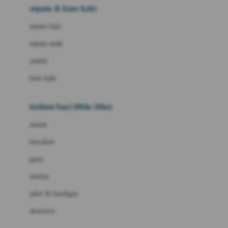
Beauty Barn
sepatu & kaus kaki
Bio Oil
sepatu bayi
Biolane
sepatu anak
Bite Fighters
sandal
Bizzi Growin
kaus kaki
Blackmores
fashion bayi (0bln-3thn)
Blooming Marvellous
atasan
Bonnels
bawahan
Bravado
gaun
Bruder
setelan
Brush Baby
jaket & kardigan
Buds Organics
aksesoris
Bugaboo