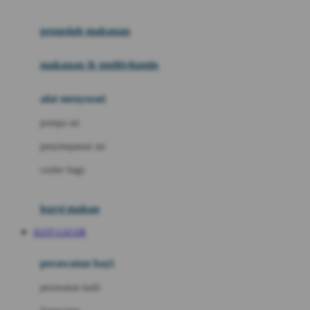
Joie
pengolah makanan
Joolz
Jujube
makanan & multivitamin
K
alat menyusui
Kiddycuts
pompa asi
Kumon
penyimpanan asi
L
cooler bags
Leapfrog
kursi makan
Leclerc
SLOT GACOR
Lee Vierra
Lillebaby
perawatan bayi
Little Bird Told Me
perawatan kulit
Little Miss Janis