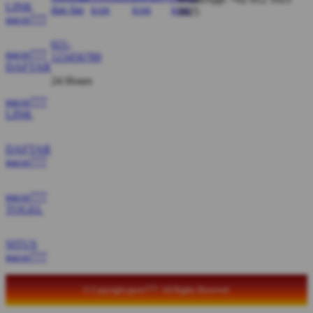
Back to top
gacor777
butuh
unduh aplikasi
we accept
bantuan?
gacor777
hubungi
kami
gacor777
SLOT
Direktorat Jenderal
hubungi
ikuti kami di
gacor777
Perlindungan Konsumen dan
kami
media sosial
LOGIN
Tertib Niaga
Kementerian Perdagangan RI
bantuan
WhatsApp: +62 812 1021
LINK
dan faq
3625
gacor777
021-
gacor777
123456789
DAFTAR
24 Hours
gacor777
LINK