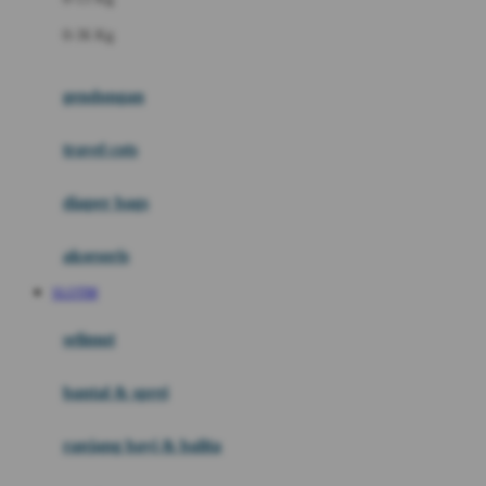
Felt So Sweet
0-36 Kg
Fisher Price
Flipper
gendongan
Friends Of Sally
travel cots
G
diaper bags
Gb
Geko
aksesoris
Graco
SLOT88
Gund
selimut
H
bantal & sprei
Habbie
Haenim
ranjang bayi & balita
Happy Horse