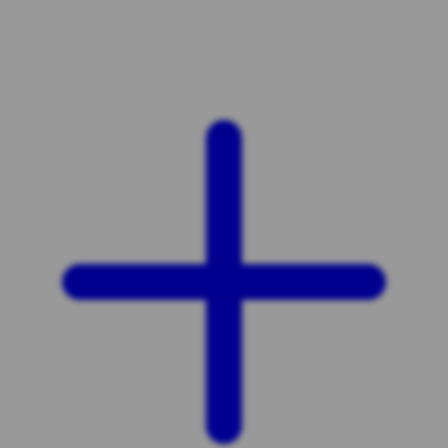
X
Xootz
Y
Yamatoya
Z
Zaxy
Zoggs
0-9
4Moms
59S