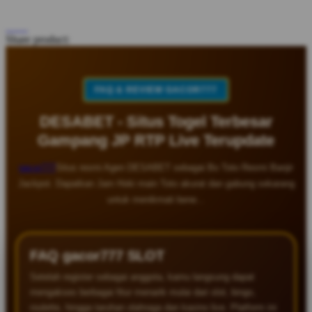
Share product:
FAQ & REVIEW GACOR777
DESABET - Situs Togel Terbesar
Gampang JP RTP Live Terupdate
gacor777
Situs resmi Agen DESABET sebagai Bo Toto Resmi Banjir
Jackpot. Dapatkan Jam Hoki main Toto akurat dan gabung sekarang
untuk menikmati bene...
FAQ gacor777 SLOT
Setelah register sebagai anggota, kamu langsung dapat
mengakses berbagai fitur menarik mulai dari slot, bingo,
roulette, hingga taruhan olahraga dan kasino live. Platform ini