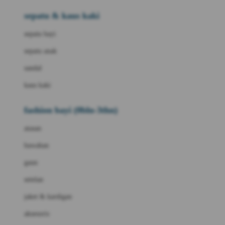
sepatu & kaus kaki
sepatu bayi
sepatu anak
sandal
kaus kaki
fashion bayi (0bln-3thn)
atasan
bawahan
gaun
setelan
jaket & kardigan
aksesoris