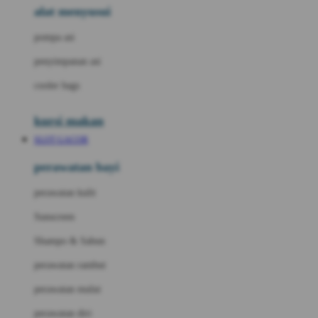
alat menyusui
pompa asi
penyimpanan asi
cooler bags
kursi makan
SLOT GACOR
perawatan bayi
perawatan kulit
Sunscreen
Shampo & Sabun
perawatan rambut
perawatan mulut
perawatan diri