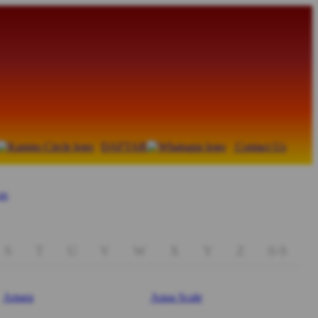
DAFTAR
Contact Us
us
S
T
U
V
W
X
Y
Z
0-9
Amara
Aqua Scale