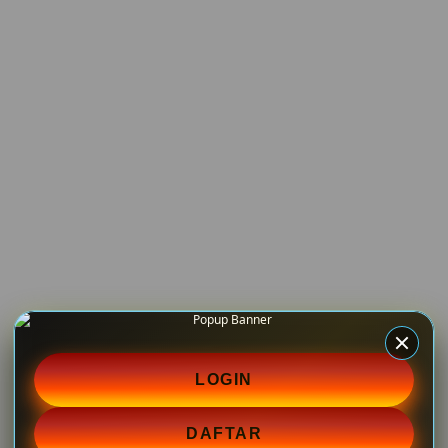
LOGIN
DAFTAR