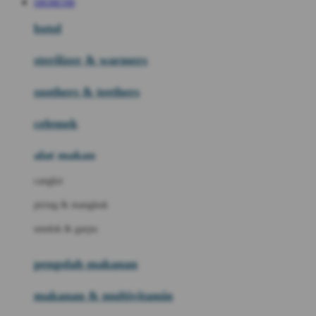
SBOBET88
botol
sterilizer & warmers
soothers & teethers
celemek
alat makan
cangkir
piring & mangkuk
sendok & garpu
pengolah makanan
makanan & multivitamin