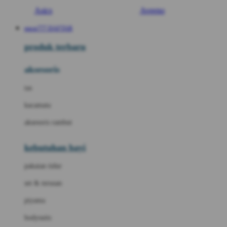
Asics
Aveeno
gacor777 DAFTAR
produk terbaru
aksesoris
tas
kacamata
aksesoris rambut
kebutuhan bayi
pakaian tidur
set & terusan
piyama
bodysuits