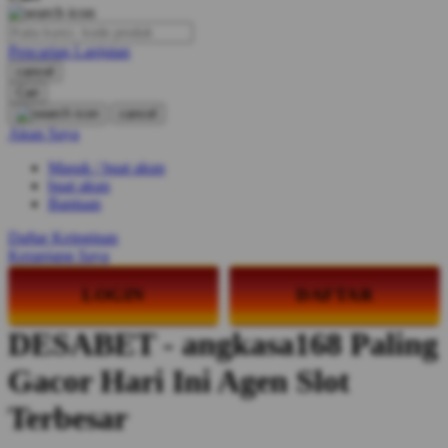
O
Pencarian Lanjutan
Oh Ma Grain
cancel
Okiedog
Cari
cancel
P
Akun Saya
Masuk / buat akun
Peachy
buat akun
Phil & Ted's
Bantuan
Philips Avent
Daftar Keinginan
Keranjang Saya
Pigeon
LOGIN
DAFTAR
Playgro
DESABET - angkasa168 Paling
Poled Global
Gacor Hari Ini Agen Slot
Ponycycle
Puma
Terbesar
Pureats