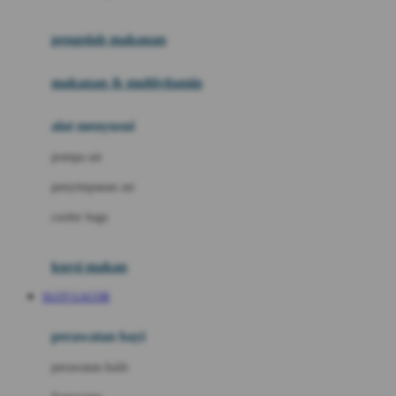
Joie
pengolah makanan
Joolz
Jujube
makanan & multivitamin
K
alat menyusui
Kiddycuts
pompa asi
Kumon
penyimpanan asi
L
cooler bags
Leapfrog
kursi makan
Leclerc
SLOT GACOR
Lee Vierra
Lillebaby
perawatan bayi
Little Bird Told Me
perawatan kulit
Little Miss Janis