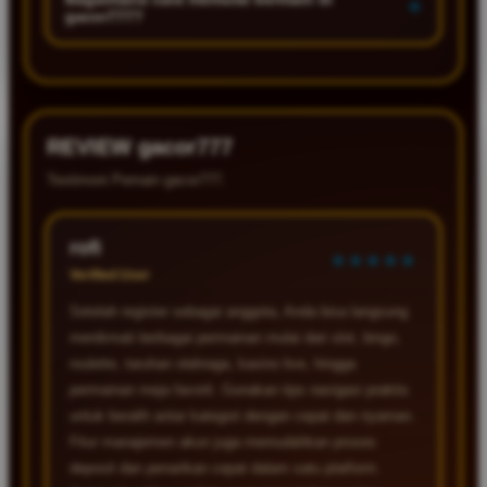
strateginya. Platform ini juga menyediakan strategi
+
penggunaan platform, misalnya dengan cara cepat
gacor777?
pengalaman Anda dengan platform. Misalnya, pelajari
khusus untuk penggunaan bingo dan taruhan olahraga,
beralih antar kategori permainan sesuai minatmu.
cara menavigasi beragam pilihan game seperti slot dan
misalnya dengan menganalisis peringkat permainan
Setelah pendaftaran selesai, anggota baru dapat
Selain itu, kamu bisa memanfaatkan fitur-fitur online
permainan meja untuk menemukan yang sesuai dengan
untuk membuat keputusan yang lebih tepat. Selain itu,
memanfaatkan tips agar pengalaman platform semakin
yang tersedia seperti cek update terbaru dan tips untuk
preferensi Anda. Selain itu, platforms ini menyediakan
kamu bisa mempelajari sepuluh tips untuk mengelola
optimal. Misalnya, selain memilih permainan yang
deposit dan penarikan yang lebih cepat dan aman.
strategi untuk pengelolaan akun berupa tips seperti
akun secara efektif, seperti beralih cepat antar kategori
sesuai dengan tingkat keahlian, juga tersedia strategi
cepat beralih antar kategori permainan, baik kasino atau
REVIEW gacor777
permainan kasino dan aktivitas olahraga, serta
untuk pengelolaan poin yang efektif dalam berbagai
olahraga, dengan sistem keamanan terjamin. Dalam
memastikan keamanan dalam proses deposit dan
Testimoni Pemain gacor777.
kategori seperti slot, bingo dan permainan meja. Untuk
navigasi platform, Anda bisa mengikuti sepuluh cara
penarikan. Dengan menggunakan platform ini, kamu
memaksimalkan aktivitas olahraga, pengguna bisa
praktis untuk meningkatkan pengalaman bermain,
dapat mendapatkan pengalaman bermain yang lebih
mempelajari tips analisis peringkat tim atau memeriksa
seperti mempelajari cara memeriksa pembaruan
dina
penuh tantangan dan menyenangkan.
pembaruan berita terbaru dalam dunia olahraga. Jangan
★★★★★
permainan terbaru atau tips untuk deposit dan
Verified User
lupa, platform ini menyediakan tips untuk mengelola
penarikan yang lebih cepat. Ingat, dengan memahami
akun dengan aman, seperti cara cepat beralih antara
Setelah mendaftar sebagai anggota, anda bisa
platform ini—dari fitur manajemen akun hingga strategi
game casino, tarutan sports, dan aktivitas lain.
memanfaatkan tips untuk menavigasi berbagai macam
dalam pemilihan game—Anda dapat menjadikan setiap
permainan, misalnya memilih permainan slot gratis
sesi bermain lebih menyenangkan dan bermanfaat.
atau meja yang menawarkan poin tinggi. Platform ini
juga menyediakan strategi untuk penggunaan efektif
bingo dan taruhan olahraga, seperti menganalisis
peringkat pertandingan dan skor tim untuk membuat