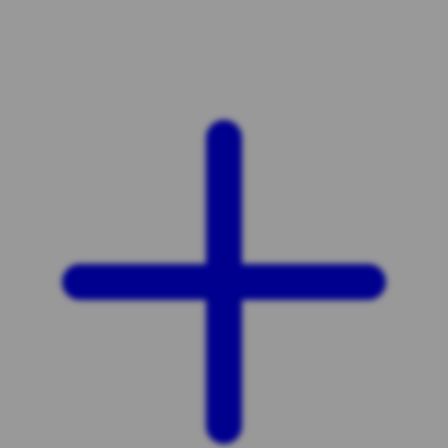
X
Xootz
Y
Yamatoya
Z
Zaxy
Zoggs
0-9
4Moms
59S