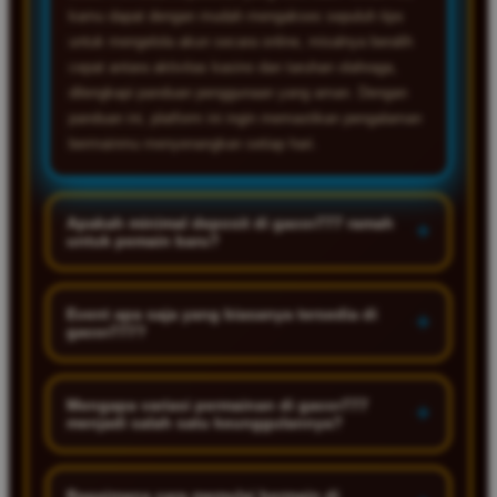
kamu dapat dengan mudah mengakses sepuluh tips
untuk mengelola akun secara online, misalnya beralih
cepat antara aktivitas kasino dan taruhan olahraga,
dilengkapi panduan penggunaan yang aman. Dengan
panduan ini, platform ini ingin memastikan pengalaman
bermainmu menyenangkan setiap hari.
Apakah minimal deposit di gacor777 ramah
+
untuk pemain baru?
Setelah kamu mendaftar sebagai anggota baru, kamu
bisa menggunakan platform ini secara efektif. Misalnya,
Event apa saja yang biasanya tersedia di
+
gacor777?
kamu bisa browsing berbagai macam permainan seperti
kasino, slots, bola, atau bingo. Untuk mendapatkan
Setelah register sebagai anggota baru, kamu bisa
pengalaman bermain yang lebih optimal, coba
menggunakan tips untuk menavigasi beragam
Mengapa variasi permainan di gacor777
perhatikan tips dan strategi yang tersedia. Platform ini
+
menjadi salah satu keunggulannya?
permainan yang tersedia, contohnya dengan memilih
juga menyediakan panduan untuk mengelola akunmu
game slot yang menawarkan poin tinggi atau mencoba
dengan baik. Bagi pemain baru, kamu dapat mengikuti
Setelah mendaftar sebagai anggota, Anda dapat
permainan meja baru untuk mengoptimalkan
sepuluh cara praktis untuk mengoptimalkan
menggunakan berbagai tips untuk memaksimalkan
Bagaimana cara memulai bermain di