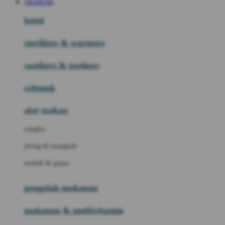
SBOBET88
botol
sterilizer & warmers
soothers & teethers
celemek
alat makan
cangkir
piring & mangkuk
sendok & garpu
pengolah makanan
makanan & multivitamin