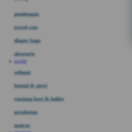
gendongan
travel cots
diaper bags
aksesoris
SLOT88
selimut
bantal & sprei
ranjang bayi & balita
perabotan
matras