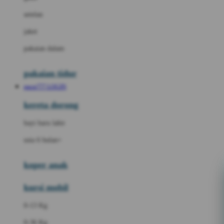
setelan
jaket
pakaian dalam
pakaian tidur
gacor777 LOGIN
kereta dorong
bayi baru lahir
usia 6 bulan+
koper anak
kursi mobil
0-13 Kg
0-36 Kg