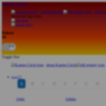
lewati ke Konten
download apps
gift reg
download app from:
Bahasa
ID
Toggle Nav
about Kanmo Circle
gacor777
A
B
C
D
E
F
G
H
Addo
Adidas