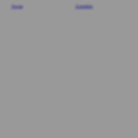
Awan
Azetabio