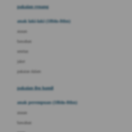
Buggygear
pakaian renang
Bumkins
anak laki-laki (18bln-8thn)
C
atasan
Cetaphil
bawahan
Chicco
setelan
Childlife
jaket
Clevamama
pakaian dalam
Cocolatte
Cottonseeds
pakaian ibu hamil
Cozy N Safe
anak perempuan (18bln-8thn)
Crane
atasan
Cybex
bawahan
D