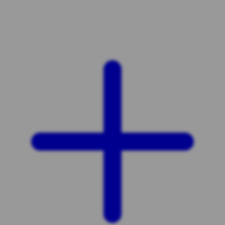
X
Xootz
Y
Yamatoya
Z
Zaxy
Zoggs
0-9
4Moms
59S