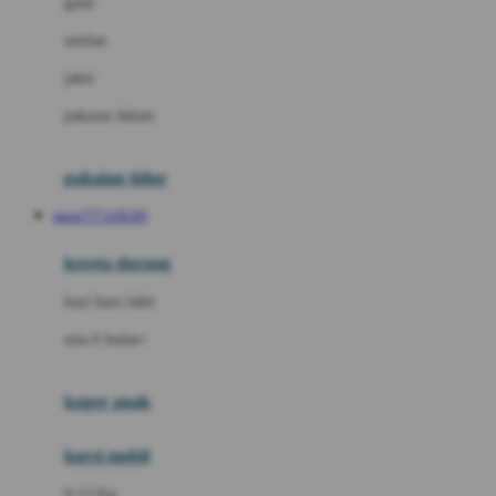
gaun
Dae Organics
setelan
Docare
jaket
Doona
pakaian dalam
Down To Earth
Drew
pakaian tidur
Dr. Brown's
gacor777 LOGIN
E
kereta dorong
ELC
bayi baru lahir
Ergobaby
usia 6 bulan+
Expert Care
koper anak
Ezyroller
kursi mobil
F
0-13 Kg