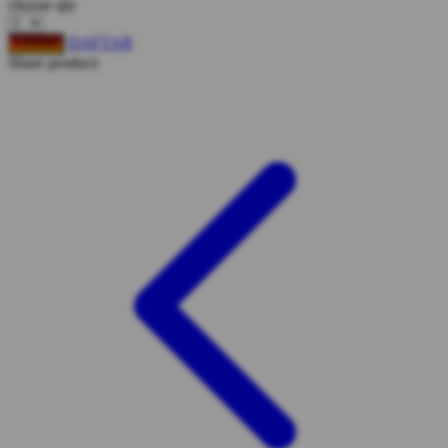
choose qty
Squishmallows
DAFTAR
LOGIN
Starbooks
Share product:
Stick-O
Stokke
Sudocrem
Sumimo
Sunnylife
Sun-Staches
Swimava
T
Tommee Tippee
Trunki
Tutti Bambini