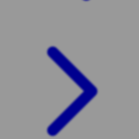
Twistshake
TY Toys
U
V
Veja
Vitaflow
Vtech
W
Waterland
Wellness