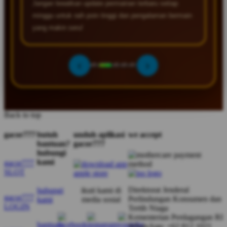
keputusan yang lebih bijak dalam bertaruh. Pengguna
dapat dengan mudah mengakses sepuluh tips untuk
mengelola akun mereka, seperti cara beralih cepat
antara kategori casino dan olahraga lewat aplikasi,
serta panduan tentang keamanan saat bermain. Ada
pula tips untuk deposit, penghasilan poin, atau
withdraw yang lebih efisien, serta update permainan
terbaru yang bisa dicoba secara gratis. Dengan tips
penggunaan yang tersedia, platform ini bertujuan
menjadikan pengalaman dalam menjelajahi berbagai
macam permainan seperti slot, bingo, dan taruhan
olahraga menjadi lebih mudah dan menyenangkan bagi
setiap penggunannya.
‹
›