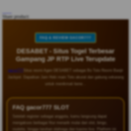
Share product:
FAQ & REVIEW GACOR777
DESABET - Situs Togel Terbesar
Gampang JP RTP Live Terupdate
gacor777
Situs resmi Agen DESABET sebagai Bo Toto Resmi Banjir
Jackpot. Dapatkan Jam Hoki main Toto akurat dan gabung sekarang
untuk menikmati bene...
FAQ gacor777 SLOT
Setelah register sebagai anggota, kamu langsung dapat
mengakses berbagai fitur menarik mulai dari slot, bingo,
roulette, hingga taruhan olahraga dan kasino live. Platform ini