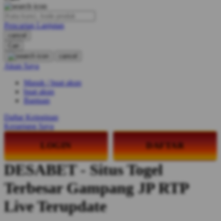
O
Pencarian Lanjutan
Oh Ma Grain
cancel
Okiedog
Cari
cancel
P
Akun Saya
Masuk / buat akun
Peachy
buat akun
Phil & Ted's
Bantuan
Philips Avent
Daftar Keinginan
Keranjang Saya
Pigeon
LOGIN
DAFTAR
Playgro
DESABET - Situs Togel
Poled Global
Terbesar Gampang JP RTP
Ponycycle
Puma
Live Terupdate
Pureats