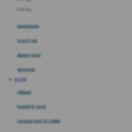
Felt So Sweet
0-36 Kg
Fisher Price
Flipper
gendongan
Friends Of Sally
travel cots
G
diaper bags
Gb
Geko
aksesoris
Graco
SLOT88
Gund
selimut
H
bantal & sprei
Habbie
Haenim
ranjang bayi & balita
Happy Horse