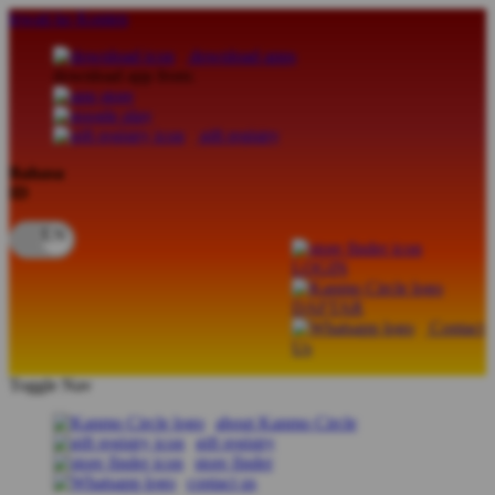
lewati ke Konten
download apps
download app from:
gift registry
Bahasa
ID
LOGIN
DAFTAR
Contact
Us
Toggle Nav
about Kanmo Circle
gift registry
store finder
contact us