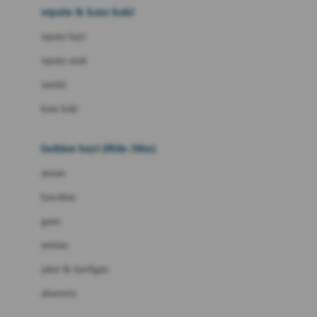
Beauty Barn
sepatu & kaus kaki
Bio Oil
sepatu bayi
Biolane
sepatu anak
Bite Fighters
sandal
Bizzi Growin
kaus kaki
Blackmores
fashion bayi (0bln-3thn)
Blooming Marvellous
atasan
Bonnels
bawahan
Bravado
gaun
Bruder
setelan
Brush Baby
jaket & kardigan
Buds Organics
aksesoris
Bugaboo