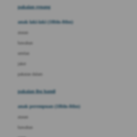
Buggygear
pakaian renang
Bumkins
anak laki-laki (18bln-8thn)
C
atasan
Cetaphil
bawahan
Chicco
setelan
Childlife
jaket
Clevamama
pakaian dalam
Cocolatte
Cottonseeds
pakaian ibu hamil
Cozy N Safe
anak perempuan (18bln-8thn)
Crane
atasan
Cybex
bawahan
D