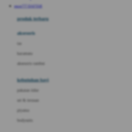
Awan
gacor777 DAFTAR
Azetabio
produk terbaru
B
aksesoris
Baabaasheepz
tas
Babiators
kacamata
Baby Dove
aksesoris rambut
Baby Jogger
Baby Rovega
kebutuhan bayi
Babybee
pakaian tidur
Banana Boat
set & terusan
Banz
piyama
Barbie
bodysuits
Beaba