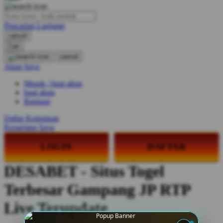
O
Pencarian Lanjutan
Oh Ma Grain
cancel
Okiedog
Cari
cancel
P
Akun Saya
Masuk / buat akun
Peachy
buat akun
Phil & Ted's
Bantuan
Philips Avent
Daftar Keinginan
Keranjang Saya
Pigeon
LOGIN
DAFTAR
Playgro
DESABET - Situs Togel
Poled Global
Terbesar Gampang JP RTP
Ponycycle
Puma
Live Terupdate
Pureats