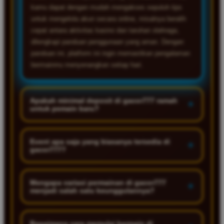
kamu dapat dengan mudah mengakses sepuluh tips
untuk mengelola akun secara online, misalnya beralih
cepat antara aktivitas kasino dan taruhan olahraga,
dilengkapi panduan penggunaan yang aman. Dengan
panduan ini, platform ini ingin memastikan pengalaman
bermainmu menyenangkan setiap hari.
Apakah minimal deposit di gacor777 ramah
+
untuk pemain baru?
Setelah kamu mendaftar sebagai anggota baru, kamu
bisa menggunakan platform ini secara efektif. Misalnya,
Event apa saja yang biasanya tersedia di
+
gacor777?
kamu bisa browsing berbagai macam permainan seperti
kasino, slots, bola, atau bingo. Untuk mendapatkan
Setelah register sebagai anggota baru, kamu bisa
pengalaman bermain yang lebih optimal, coba
menggunakan tips untuk menavigasi beragam
Mengapa variasi permainan di gacor777
perhatikan tips dan strategi yang tersedia. Platform ini
+
menjadi salah satu keunggulannya?
permainan yang tersedia, contohnya dengan memilih
juga menyediakan panduan untuk mengelola akunmu
game slot yang menawarkan poin tinggi atau mencoba
dengan baik. Bagi pemain baru, kamu dapat mengikuti
Setelah mendaftar sebagai anggota, Anda dapat
permainan meja baru untuk mengoptimalkan
sepuluh cara praktis untuk mengoptimalkan
menggunakan berbagai tips untuk memaksimalkan
Bagaimana cara memulai bermain di