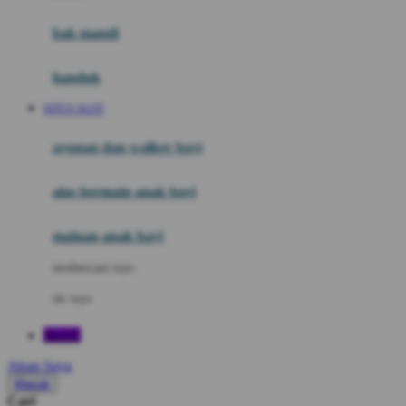
Mini Monkey
Moby
bak mandi
Momami
handuk
Mothercare
SITUS SLOT
Mustela
ayunan dan walker bayi
My Buddy Tag
My K
alas bermain anak bayi
N
mainan anak bayi
Naif
mothercare toys
Nike
elc toys
Nordic Natural
SLOT
Nuby
Akun Saya
Nuna
Masuk
Cari