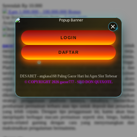
Serendah
Rp 10.000
Q
Earn
1.000.000
-
100.000.000
Bonus
Use Installment Options from
.
Laarn more
QV Baby
Available for :
home delivery
store pickup
R
LOGIN
gacor777
Setelah daftar akun, kamu bisa gunakan tips untuk
Real Shades
menjelajah berbagai permainan kasino, contohnya slot dan meja.
DAFTAR
Strategi ini bisa membantu meningkatkan pengalaman bermainmu,
Red Castle
misalnya dengan memilih permainan yang menawarkan poin tinggi.
Platform ini juga menyediakan strategi untuk usage bingo dan
Ribbon Madness
taruhan olahraga efektif, seperti menganalisis peringkat permainan
DESABET - angkasa168 Paling Gacor Hari Ini Agen Slot Terbesar
untuk membuat keputusan yang lebih hati-hati. Kamu bisa akses
S
© COPYRIGHT 2026 gacor777 - SEO DON QUIXOTE.
sepuluh tips untuk mengelola akun dengan mudah, seperti beralih
cepat antara kategori permainan kasino dan olahraga, semua
Sebamed
dikemas dengan panduan aman. Selain itu, kamu bisa coba terapkan
strategi penggunaan platform lainnya, misalnya, memeriksa
Silver Cross
pembaruan permainan terbaru atau tips untuk deposit dan penarikan
yang lebih cepata. Dengan tips penggunaan ini, kamu akan bisa
Simply Idea
menjelajahi berbagai macam permainan seperti slot, bingo, bahkan
sports-related gaming dengan cara yang menyenangkan dan
Skip Hop
maksimalkan pengalaman bermainmu.
Spectra