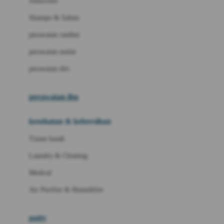
Sunscreen
London Taxi
Shampo & Sabun
Love To Dream
perawatan rambut
perawatan mulut
M
perawatan diri
Magformers
Mama's Choice
perawatan ibu
Mamas&Papas
kesehatan & kebersihan
Mamaway
Tissue basah
Maxi Cosi
Laundry & Cleaning
Megabloks
Medical
Micro
Air Purifier & Humidifier
MiDeer
Mimi & Lula
potty