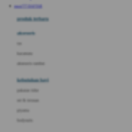
Awan
gacor777 DAFTAR
Azetabio
produk terbaru
B
aksesoris
Baabaasheepz
tas
Babiators
kacamata
Baby Dove
aksesoris rambut
Baby Jogger
Baby Rovega
kebutuhan bayi
Babybee
pakaian tidur
Banana Boat
set & terusan
Banz
piyama
Barbie
bodysuits
Beaba