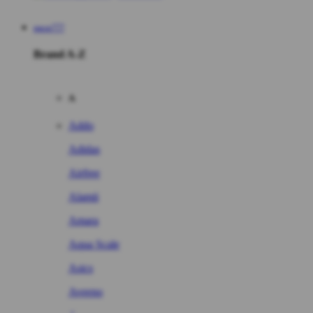
gacor777
Brand A-Z
A
Addo
Adidas
Airfree
Alamii
Amara
Aqua Scale
Asics
Aveeno