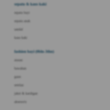
Beauty Barn
sepatu & kaus kaki
Bio Oil
sepatu bayi
Biolane
sepatu anak
Bite Fighters
sandal
Bizzi Growin
kaus kaki
Blackmores
fashion bayi (0bln-3thn)
Blooming Marvellous
atasan
Bonnels
bawahan
Bravado
gaun
Bruder
setelan
Brush Baby
jaket & kardigan
Buds Organics
aksesoris
Bugaboo