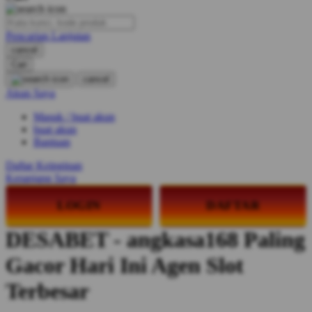
O
Pencarian Lanjutan
Oh Ma Grain
cancel
Okiedog
Cari
cancel
P
Akun Saya
Masuk / buat akun
Peachy
buat akun
Phil & Ted's
Bantuan
Philips Avent
Daftar Keinginan
Keranjang Saya
Pigeon
LOGIN
DAFTAR
Playgro
DESABET - angkasa168 Paling
Poled Global
Gacor Hari Ini Agen Slot
Ponycycle
Puma
Terbesar
Pureats