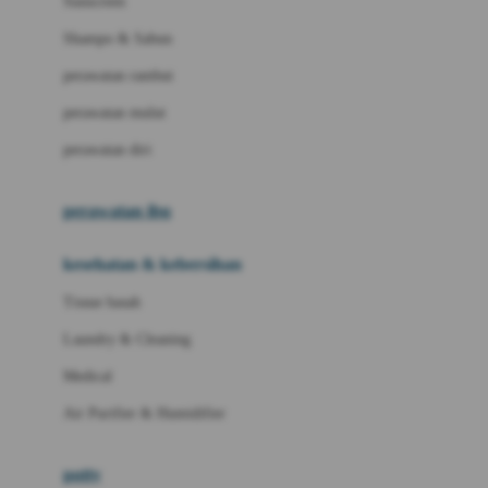
Sunscreen
London Taxi
Shampo & Sabun
Love To Dream
perawatan rambut
perawatan mulut
M
perawatan diri
Magformers
Mama's Choice
perawatan ibu
Mamas&Papas
kesehatan & kebersihan
Mamaway
Tissue basah
Maxi Cosi
Laundry & Cleaning
Megabloks
Medical
Micro
Air Purifier & Humidifier
MiDeer
Mimi & Lula
potty