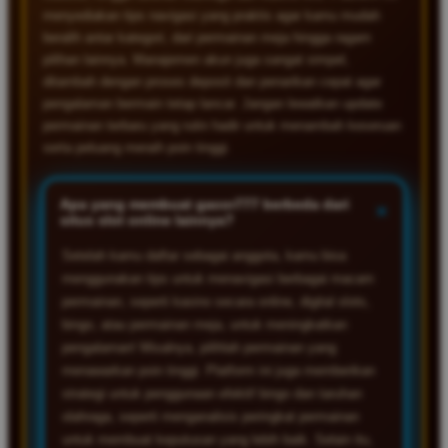
menyediakan tips navigasi yang praktis agar kamu mudah
beralih antar kategori, dari permainan meja hingga ragam
pilihan lainnya. Manajemen akun juga sangat simpel,
ditambah dengan proses deposit dan penarikan cepat agar
pengalaman bermain tetap lancar. Jangan lewatkan update
permainan terbaru yang rutin hadir untuk menambah keseruan
serta peluang meraih poin tinggi.
Apa yang membuat gacor777 berbeda dari
+
situs slot online lainnya?
Setelah kamu daftar sebagai anggota, kamu bisa
menggunakan tips untuk menavigasi berbagai macam
permainan, seperti kasino secara online, digital slots,
bingo, atau permainan meja, untuk meningkatkan
pengalaman! Misalnya, pilihlah permainan yang
menawarkan poin tinggi. Platform ini juga memberikan
strategi untuk penggunaan efektif bingo dan taruhan
olahraga, seperti menganalisis peringkat permainan
untuk membuat keputusan yang lebih baik. Selain itu,