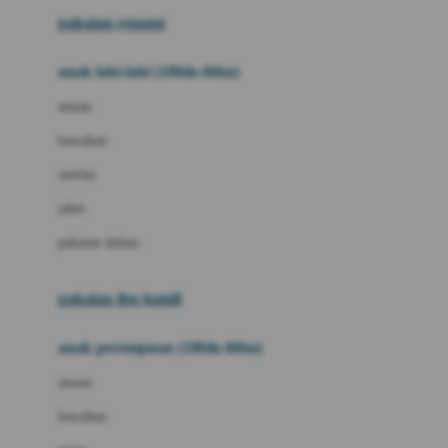
Buggygear
pakaian renang
Bumkins
anak laki-laki (18bln-8thn)
C
atasan
Cetaphil
bawahan
Chicco
setelan
Childlife
jaket
Clevamama
pakaian dalam
Cocolatte
Cottonseeds
pakaian ibu hamil
Cozy N Safe
anak perempuan (18bln-8thn)
Crane
atasan
Cybex
bawahan
D