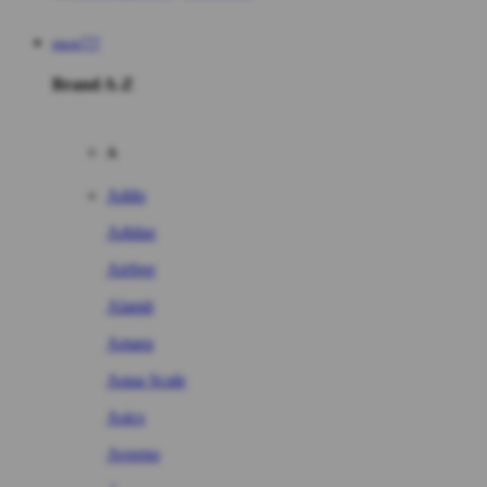
gacor777
Brand A-Z
A
Addo
Adidas
Airfree
Alamii
Amara
Aqua Scale
Asics
Aveeno