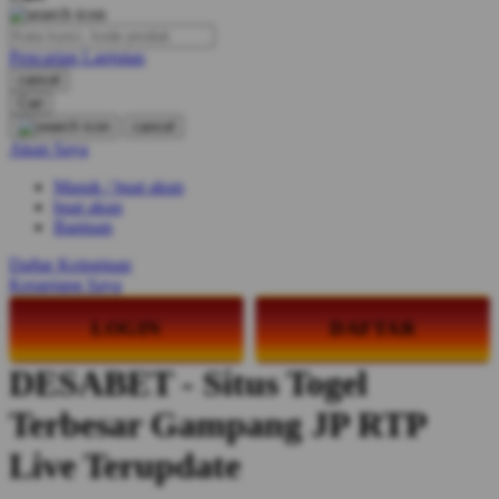
O
Pencarian Lanjutan
Oh Ma Grain
cancel
Okiedog
Cari
cancel
P
Akun Saya
Masuk / buat akun
Peachy
buat akun
Phil & Ted's
Bantuan
Philips Avent
Daftar Keinginan
Keranjang Saya
Pigeon
LOGIN
DAFTAR
Playgro
DESABET - Situs Togel
Poled Global
Terbesar Gampang JP RTP
Ponycycle
Puma
Live Terupdate
Pureats