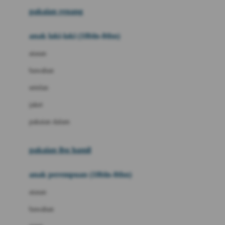
Buggygear
pakaian renang
Bumkins
anak laki-laki (18bln-8thn)
C
atasan
Cetaphil
bawahan
Chicco
setelan
Childlife
jaket
Clevamama
pakaian dalam
Cocolatte
Cottonseeds
pakaian ibu hamil
Cozy N Safe
anak perempuan (18bln-8thn)
Crane
atasan
Cybex
bawahan
D