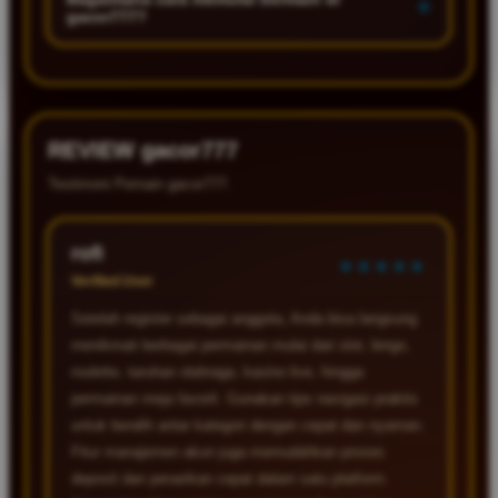
strateginya. Platform ini juga menyediakan strategi
+
penggunaan platform, misalnya dengan cara cepat
gacor777?
pengalaman Anda dengan platform. Misalnya, pelajari
khusus untuk penggunaan bingo dan taruhan olahraga,
beralih antar kategori permainan sesuai minatmu.
cara menavigasi beragam pilihan game seperti slot dan
misalnya dengan menganalisis peringkat permainan
Setelah pendaftaran selesai, anggota baru dapat
Selain itu, kamu bisa memanfaatkan fitur-fitur online
permainan meja untuk menemukan yang sesuai dengan
untuk membuat keputusan yang lebih tepat. Selain itu,
memanfaatkan tips agar pengalaman platform semakin
yang tersedia seperti cek update terbaru dan tips untuk
preferensi Anda. Selain itu, platforms ini menyediakan
kamu bisa mempelajari sepuluh tips untuk mengelola
optimal. Misalnya, selain memilih permainan yang
deposit dan penarikan yang lebih cepat dan aman.
strategi untuk pengelolaan akun berupa tips seperti
akun secara efektif, seperti beralih cepat antar kategori
sesuai dengan tingkat keahlian, juga tersedia strategi
cepat beralih antar kategori permainan, baik kasino atau
REVIEW gacor777
permainan kasino dan aktivitas olahraga, serta
untuk pengelolaan poin yang efektif dalam berbagai
olahraga, dengan sistem keamanan terjamin. Dalam
memastikan keamanan dalam proses deposit dan
Testimoni Pemain gacor777.
kategori seperti slot, bingo dan permainan meja. Untuk
navigasi platform, Anda bisa mengikuti sepuluh cara
penarikan. Dengan menggunakan platform ini, kamu
memaksimalkan aktivitas olahraga, pengguna bisa
praktis untuk meningkatkan pengalaman bermain,
dapat mendapatkan pengalaman bermain yang lebih
mempelajari tips analisis peringkat tim atau memeriksa
seperti mempelajari cara memeriksa pembaruan
dina
penuh tantangan dan menyenangkan.
pembaruan berita terbaru dalam dunia olahraga. Jangan
★★★★★
permainan terbaru atau tips untuk deposit dan
Verified User
lupa, platform ini menyediakan tips untuk mengelola
penarikan yang lebih cepat. Ingat, dengan memahami
akun dengan aman, seperti cara cepat beralih antara
Setelah mendaftar sebagai anggota, anda bisa
platform ini—dari fitur manajemen akun hingga strategi
game casino, tarutan sports, dan aktivitas lain.
memanfaatkan tips untuk menavigasi berbagai macam
dalam pemilihan game—Anda dapat menjadikan setiap
permainan, misalnya memilih permainan slot gratis
sesi bermain lebih menyenangkan dan bermanfaat.
atau meja yang menawarkan poin tinggi. Platform ini
juga menyediakan strategi untuk penggunaan efektif
bingo dan taruhan olahraga, seperti menganalisis
peringkat pertandingan dan skor tim untuk membuat