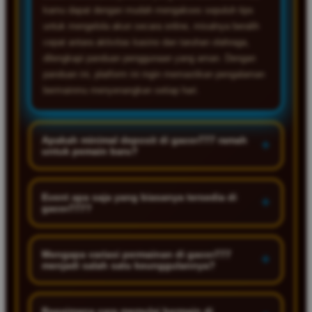
kamu dapat dengan mudah mengakses sepuluh tips
untuk mengelola akun secara online, misalnya beralih
cepat antara aktivitas kasino dan taruhan olahraga,
dilengkapi panduan penggunaan yang aman. Dengan
panduan ini, platform ini ingin memastikan pengalaman
bermainmu menyenangkan setiap hari.
Apakah minimal deposit di gacor777 ramah
+
untuk pemain baru?
Setelah kamu mendaftar sebagai anggota baru, kamu
bisa menggunakan platform ini secara efektif. Misalnya,
Event apa saja yang biasanya tersedia di
+
gacor777?
kamu bisa browsing berbagai macam permainan seperti
kasino, slots, bola, atau bingo. Untuk mendapatkan
Setelah register sebagai anggota baru, kamu bisa
pengalaman bermain yang lebih optimal, coba
menggunakan tips untuk menavigasi beragam
Mengapa variasi permainan di gacor777
perhatikan tips dan strategi yang tersedia. Platform ini
+
menjadi salah satu keunggulannya?
permainan yang tersedia, contohnya dengan memilih
juga menyediakan panduan untuk mengelola akunmu
game slot yang menawarkan poin tinggi atau mencoba
dengan baik. Bagi pemain baru, kamu dapat mengikuti
Setelah mendaftar sebagai anggota, Anda dapat
permainan meja baru untuk mengoptimalkan
sepuluh cara praktis untuk mengoptimalkan
menggunakan berbagai tips untuk memaksimalkan
Bagaimana cara memulai bermain di