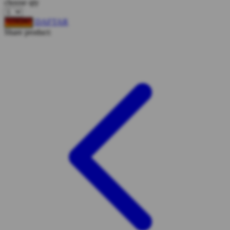
choose qty
Squishmallows
DAFTAR
LOGIN
Starbooks
Share product:
Stick-O
Stokke
Sudocrem
Sumimo
Sunnylife
Sun-Staches
Swimava
T
Tommee Tippee
Trunki
Tutti Bambini