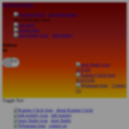
lewati ke Konten
download apps
download app from:
gift registry
Bahasa
ID
LOGIN
DAFTAR
Contact
Us
Toggle Nav
about Kanmo Circle
gift registry
store finder
contact us