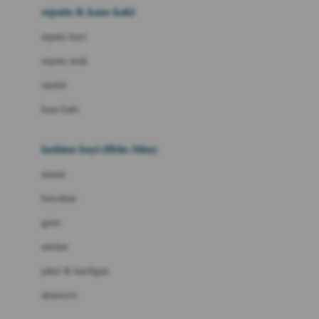
Beauty Barn
sepatu & kaus kaki
Bio Oil
sepatu bayi
Biolane
sepatu anak
Bite Fighters
sandal
Bizzi Growin
kaus kaki
Blackmores
fashion bayi (0bln-3thn)
Blooming Marvellous
atasan
Bonnels
bawahan
Bravado
gaun
Bruder
setelan
Brush Baby
jaket & kardigan
Buds Organics
aksesoris
Bugaboo