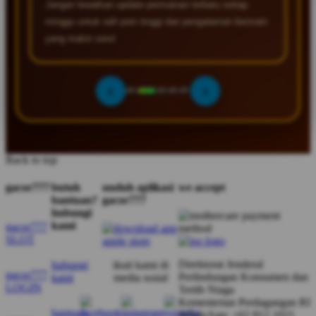
keputusan yang lebih bijak dalam bertaruh. Pengguna
dapat dengan mudah mengakses sepuluh tips untuk
mengelola akun mereka, seperti cara beralih cepat
antara kategori casino dan olahraga lewat aplikasi,
serta panduan tentang keamanan saat bermain. Ada
pula tips untuk deposit, penghasilan poin, atau
withdraw yang lebih efisien, serta update permainan
terbaru yang bisa dicoba secara gratis. Dengan tips
penggunaan yang tersedia, platform ini bertujuan
menjadikan pengalaman dalam menjelajahi berbagai
macam permainan seperti slot, bingo, dan taruhan
olahraga menjadi lebih mudah dan menyenangkan bagi
setiap penggunannya.
‹
›