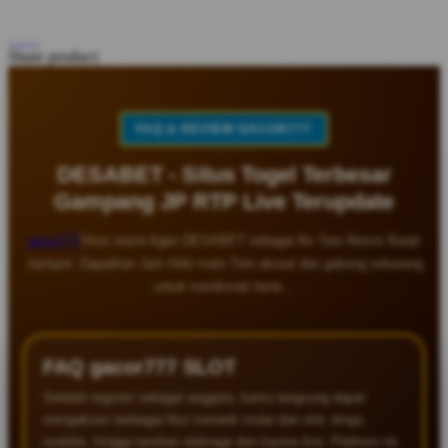
Share product:
FAQ & REVIEW GACOR777
DESABET - Situs Togel Terbesar
Gampang JP RTP Live Terupdate
gacor777
Situs resmi Agen DESABET sebagai Bo Toto Resmi Banjir
Jackpot. Dapatkan Jam Hoki main Toto akurat dan gabung sekarang
untuk menikmati bene...
FAQ gacor777 SLOT
Setelah register sebagai anggota, kamu langsung dapat
mengakses berbagai fitur menarik mulai dari slot, bingo,
roulette, hingga taruhan olahraga dan kasino live. Platform ini