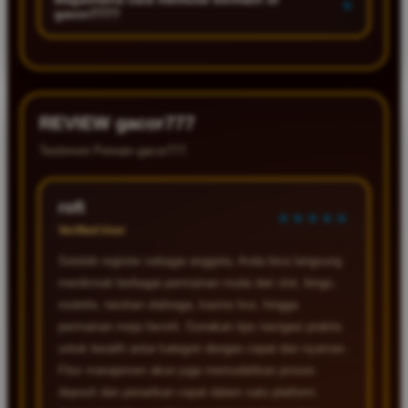
strateginya. Platform ini juga menyediakan strategi
+
penggunaan platform, misalnya dengan cara cepat
gacor777?
pengalaman Anda dengan platform. Misalnya, pelajari
khusus untuk penggunaan bingo dan taruhan olahraga,
beralih antar kategori permainan sesuai minatmu.
cara menavigasi beragam pilihan game seperti slot dan
misalnya dengan menganalisis peringkat permainan
Setelah pendaftaran selesai, anggota baru dapat
Selain itu, kamu bisa memanfaatkan fitur-fitur online
permainan meja untuk menemukan yang sesuai dengan
untuk membuat keputusan yang lebih tepat. Selain itu,
memanfaatkan tips agar pengalaman platform semakin
yang tersedia seperti cek update terbaru dan tips untuk
preferensi Anda. Selain itu, platforms ini menyediakan
kamu bisa mempelajari sepuluh tips untuk mengelola
optimal. Misalnya, selain memilih permainan yang
deposit dan penarikan yang lebih cepat dan aman.
strategi untuk pengelolaan akun berupa tips seperti
akun secara efektif, seperti beralih cepat antar kategori
sesuai dengan tingkat keahlian, juga tersedia strategi
cepat beralih antar kategori permainan, baik kasino atau
REVIEW gacor777
permainan kasino dan aktivitas olahraga, serta
untuk pengelolaan poin yang efektif dalam berbagai
olahraga, dengan sistem keamanan terjamin. Dalam
memastikan keamanan dalam proses deposit dan
Testimoni Pemain gacor777.
kategori seperti slot, bingo dan permainan meja. Untuk
navigasi platform, Anda bisa mengikuti sepuluh cara
penarikan. Dengan menggunakan platform ini, kamu
memaksimalkan aktivitas olahraga, pengguna bisa
praktis untuk meningkatkan pengalaman bermain,
dapat mendapatkan pengalaman bermain yang lebih
mempelajari tips analisis peringkat tim atau memeriksa
seperti mempelajari cara memeriksa pembaruan
dina
penuh tantangan dan menyenangkan.
pembaruan berita terbaru dalam dunia olahraga. Jangan
★★★★★
permainan terbaru atau tips untuk deposit dan
Verified User
lupa, platform ini menyediakan tips untuk mengelola
penarikan yang lebih cepat. Ingat, dengan memahami
akun dengan aman, seperti cara cepat beralih antara
Setelah mendaftar sebagai anggota, anda bisa
platform ini—dari fitur manajemen akun hingga strategi
game casino, tarutan sports, dan aktivitas lain.
memanfaatkan tips untuk menavigasi berbagai macam
dalam pemilihan game—Anda dapat menjadikan setiap
permainan, misalnya memilih permainan slot gratis
sesi bermain lebih menyenangkan dan bermanfaat.
atau meja yang menawarkan poin tinggi. Platform ini
juga menyediakan strategi untuk penggunaan efektif
bingo dan taruhan olahraga, seperti menganalisis
peringkat pertandingan dan skor tim untuk membuat