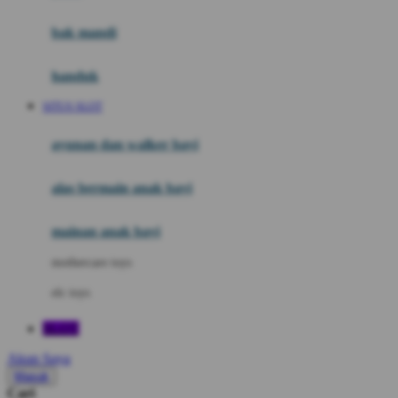
Mini Monkey
Moby
bak mandi
Momami
handuk
Mothercare
SITUS SLOT
Mustela
ayunan dan walker bayi
My Buddy Tag
My K
alas bermain anak bayi
N
mainan anak bayi
Naif
mothercare toys
Nike
elc toys
Nordic Natural
SLOT
Nuby
Akun Saya
Nuna
Masuk
Cari