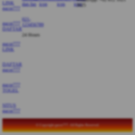
Back to top
gacor777
butuh
unduh aplikasi
we accept
bantuan?
gacor777
hubungi
kami
gacor777
SLOT
Direktorat Jenderal
hubungi
ikuti kami di
gacor777
Perlindungan Konsumen dan
kami
media sosial
LOGIN
Tertib Niaga
Kementerian Perdagangan RI
bantuan
WhatsApp: +62 812 1021
LINK
dan faq
3625
gacor777
021-
gacor777
123456789
DAFTAR
24 Hours
gacor777
LINK