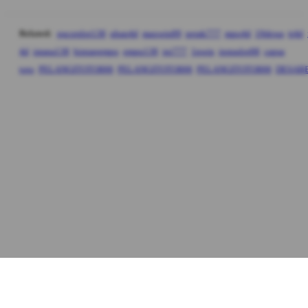
DAFTAR
gacor777
gacor777
TOGEL
SITUS
gacor777
© Copyright gacor777. All Rights Reserved.
Related:
gacorslot138
uban4d
maxwin89
perak777
mpo4d
19dewa
tt4d
4d
istana138
bintangmpo
empu138
ini777
1nwin
instaslot88
capsa
toto
PELANGITOTO888
PELANGITOTO888
PELANGITOTO888
DESAB