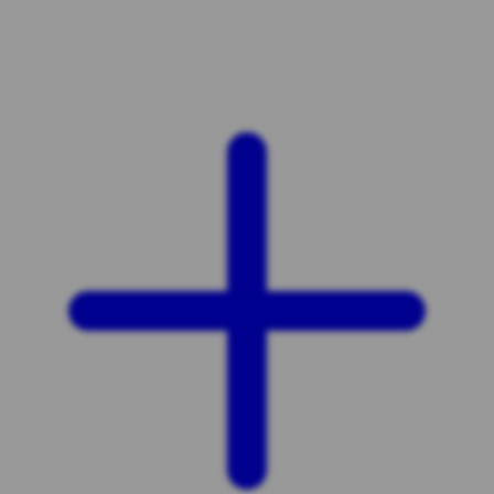
X
Xootz
Y
Yamatoya
Z
Zaxy
Zoggs
0-9
4Moms
59S