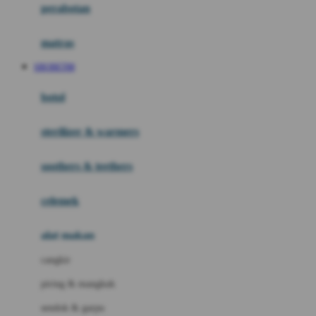
perabotan
Happy Tummy
Hauck
matras
Havaianas
SBOBET88
Hegen
botol
Hot Wheels
sterilizer & warmers
Hybrid
soothers & teethers
I
Inlacta DHA
celemek
Interlac
alat makan
Ivenet
cangkir
J
piring & mangkuk
Jack N Jill
sendok & garpu