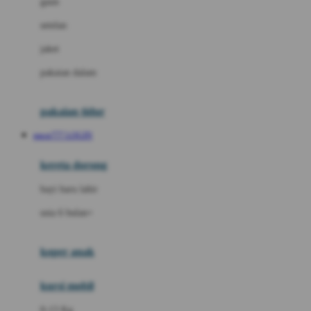
gaun
Dae Organics
setelan
Docare
jaket
Doona
pakaian dalam
Down To Earth
Drew
pakaian tidur
Dr. Brown's
gacor777 LOGIN
E
kereta dorong
ELC
bayi baru lahir
Ergobaby
usia 6 bulan+
Expert Care
koper anak
Ezyroller
kursi mobil
F
0-13 Kg