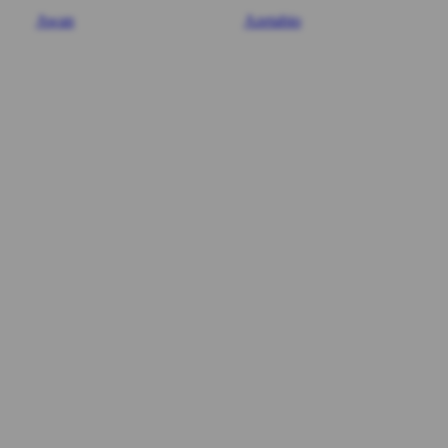
Awan
Azetabio