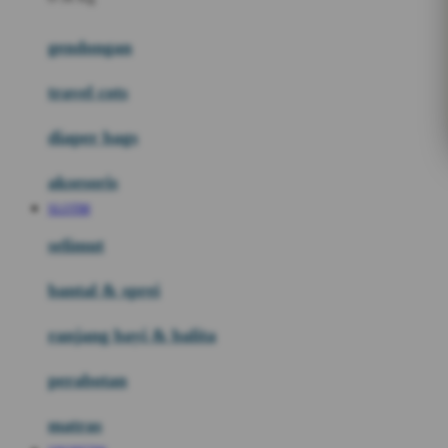
gendongan
travel cots
diaper bags
aksesoris
SLOT88
selimut
bantal & sprei
ranjang bayi & balita
perabotan
matras