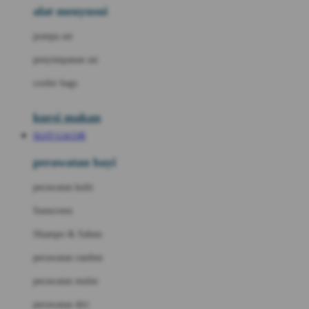
alat menyusui
pompa asi
penyimpanan asi
cooler bags
kursi makan
SLOT GACOR
perawatan bayi
perawatan kulit
Sunscreen
Shampo & Sabun
perawatan rambut
perawatan mulut
perawatan diri