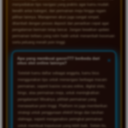
menyediakan tips navigasi yang praktis agar kamu mudah
beralih antar kategori, dari permainan meja hingga ragam
pilihan lainnya. Manajemen akun juga sangat simpel,
ditambah dengan proses deposit dan penarikan cepat agar
pengalaman bermain tetap lancar. Jangan lewatkan update
permainan terbaru yang rutin hadir untuk menambah keseruan
serta peluang meraih poin tinggi.
Apa yang membuat gacor777 berbeda dari
+
situs slot online lainnya?
Setelah kamu daftar sebagai anggota, kamu bisa
menggunakan tips untuk menavigasi berbagai macam
permainan, seperti kasino secara online, digital slots,
bingo, atau permainan meja, untuk meningkatkan
pengalaman! Misalnya, pilihlah permainan yang
menawarkan poin tinggi. Platform ini juga memberikan
strategi untuk penggunaan efektif bingo dan taruhan
olahraga, seperti menganalisis peringkat permainan
untuk membuat keputusan yang lebih baik. Selain itu,