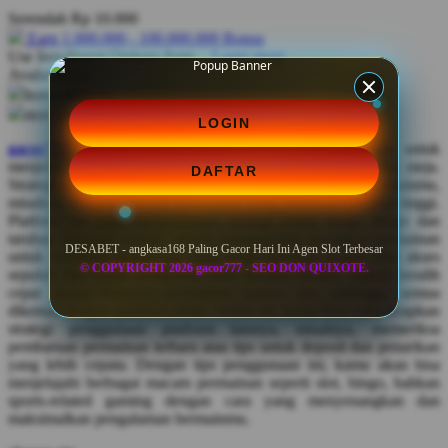
Serendah
Rp 10.000
Q
Earn
1.000.000
-
100.000.000
Bonus
Use Installment Options from
.
Laarn more
QV Baby
Available for :
home delivery
store pickup
R
LOGIN
gacor777
Setelah daftar akun, kamu bisa gunakan tips untuk
Real Shades
menjelajah berbagai permainan kasino, contohnya slot dan meja.
DAFTAR
Strategi ini bisa membantu meningkatkan pengalaman bermainmu,
Red Castle
misalnya dengan memilih permainan yang menawarkan poin tinggi.
Platform ini juga menyediakan strategi untuk usage bingo dan
Ribbon Madness
taruhan olahraga efektif, seperti menganalisis peringkat permainan
DESABET - angkasa168 Paling Gacor Hari Ini Agen Slot Terbesar
untuk membuat keputusan yang lebih hati-hati. Kamu bisa akses
S
© COPYRIGHT 2026 gacor777 - SEO DON QUIXOTE.
sepuluh tips untuk mengelola akun dengan mudah, seperti beralih
cepat antara kategori permainan kasino dan olahraga, semua
Sebamed
dikemas dengan panduan aman. Selain itu, kamu bisa coba terapkan
strategi penggunaan platform lainnya, misalnya, memeriksa
Silver Cross
pembaruan permainan terbaru atau tips untuk deposit dan penarikan
yang lebih cepata. Dengan tips penggunaan ini, kamu akan bisa
Simply Idea
menjelajahi berbagai macam permainan seperti slot, bingo, bahkan
sports-related gaming dengan cara yang menyenangkan dan
Skip Hop
maksimalkan pengalaman bermainmu.
Spectra