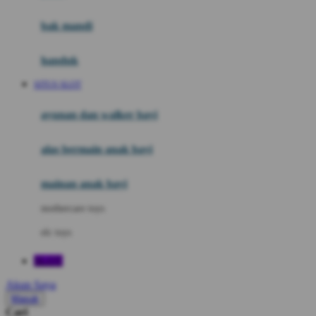
Mini Monkey
Moby
bak mandi
Momami
handuk
Mothercare
SITUS SLOT
Mustela
ayunan dan walker bayi
My Buddy Tag
My K
alas bermain anak bayi
N
mainan anak bayi
Naif
mothercare toys
Nike
elc toys
Nordic Natural
SLOT
Nuby
Akun Saya
Nuna
Masuk
Cari