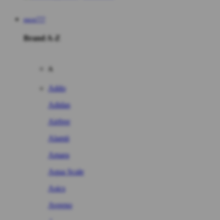
gacor777
Brand A-Z
A
Addo
Adidas
Airfree
Alamii
Amara
Aqua Scale
Asics
Aveeno