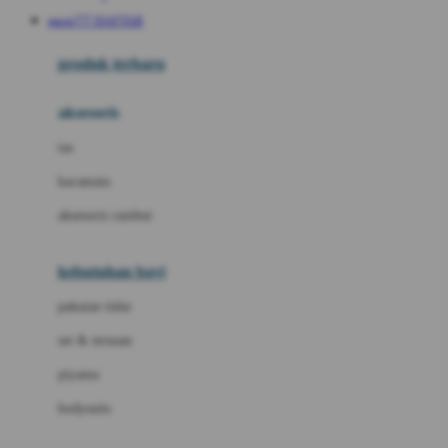
Awan
gacor777 DAFTAR
Azetabio
produk terbaru
B
aksesoris
Baabaasheepz
tas
Babiators
kacamata
Baby Dove
aksesoris rambut
Baby Jogger
Baby Rovega
kebutuhan bayi
Babybee
pakaian tidur
Banana Boat
set & terusan
Banz
piyama
Barbie
bodysuits
Beaba