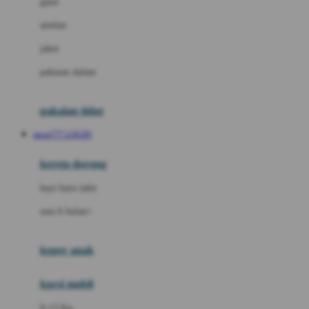
gaun
Dae Organics
setelan
Docare
jaket
Doona
pakaian dalam
Down To Earth
Drew
pakaian tidur
Dr. Brown's
gacor777 LOGIN
E
kereta dorong
ELC
bayi baru lahir
Ergobaby
usia 6 bulan+
Expert Care
koper anak
Ezyroller
kursi mobil
F
0-13 Kg