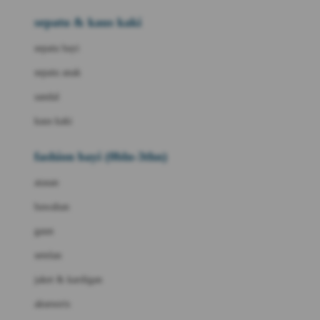
sepatu & kaus kaki
sepatu bayi
sepatu anak
sandal
kaus kaki
fashion bayi (0bln-3thn)
atasan
bawahan
gaun
setelan
jaket & kardigan
aksesoris