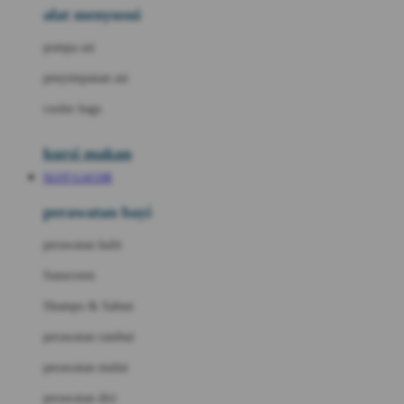
alat menyusui
pompa asi
penyimpanan asi
cooler bags
kursi makan
SLOT GACOR
perawatan bayi
perawatan kulit
Sunscreen
Shampo & Sabun
perawatan rambut
perawatan mulut
perawatan diri