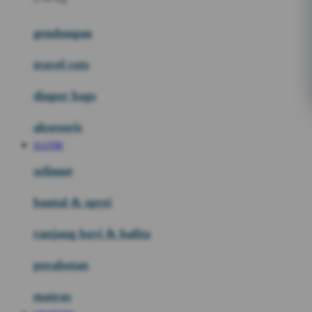
gendongan
travel cots
diaper bags
aksesoris
SLOT88
selimut
bantal & sprei
ranjang bayi & balita
perabotan
matras