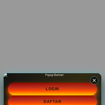
LOGIN
DAFTAR