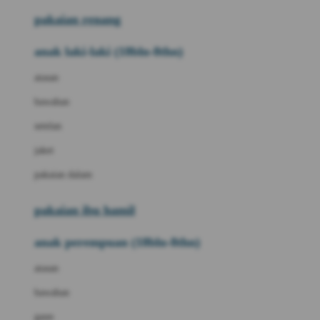
pakaian renang
anak laki-laki (18bln-8thn)
atasan
bawahan
setelan
jaket
pakaian dalam
pakaian ibu hamil
anak perempuan (18bln-8thn)
atasan
bawahan
gaun