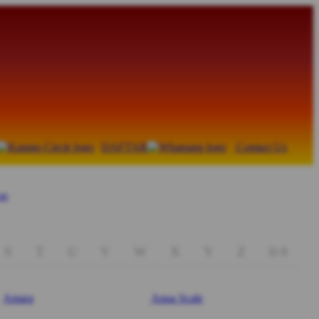
DAFTAR
Contact Us
us
S
T
U
V
W
X
Y
Z
0-9
Amara
Aqua Scale