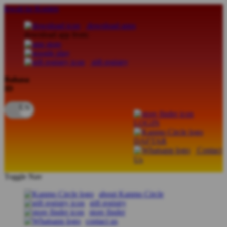
lewati ke Konten
download apps
download app from:
gift registry
Bahasa
ID
LOGIN
DAFTAR
Contact
Us
Toggle Nav
about Kanmo Circle
gift registry
store finder
contact us