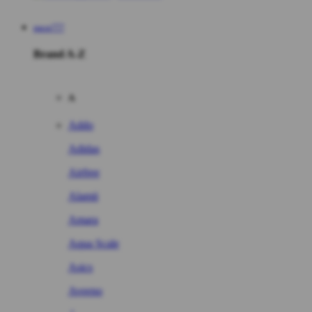
gacor777
Brand A-Z
A
Addo
Adidas
Airfree
Alamii
Amara
Aqua Scale
Asics
Aveeno