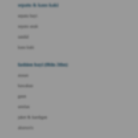
Beauty Barn
sepatu & kaus kaki
Bio Oil
sepatu bayi
Biolane
sepatu anak
Bite Fighters
sandal
Bizzi Growin
kaus kaki
Blackmores
fashion bayi (0bln-3thn)
Blooming Marvellous
atasan
Bonnels
bawahan
Bravado
gaun
Bruder
setelan
Brush Baby
jaket & kardigan
Buds Organics
aksesoris
Bugaboo