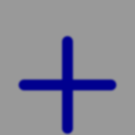
X
Xootz
Y
Yamatoya
Z
Zaxy
Zoggs
0-9
4Moms
59S