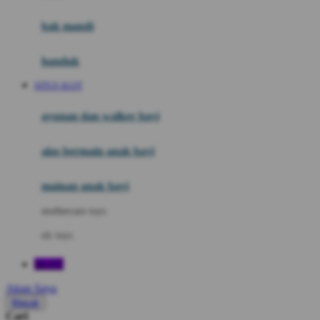
Mini Monkey
Moby
bak mandi
Momami
handuk
Mothercare
SITUS SLOT
Mustela
ayunan dan walker bayi
My Buddy Tag
My K
alas bermain anak bayi
N
mainan anak bayi
Naif
mothercare toys
Nike
elc toys
Nordic Natural
SLOT
Nuby
Akun Saya
Nuna
Masuk
Cari