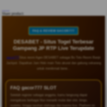
Share product:
FAQ & REVIEW GACOR777
DESABET - Situs Togel Terbesar
Gampang JP RTP Live Terupdate
gacor777
Situs resmi Agen DESABET sebagai Bo Toto Resmi Banjir
Jackpot. Dapatkan Jam Hoki main Toto akurat dan gabung sekarang
untuk menikmati bene...
FAQ gacor777 SLOT
Setelah register sebagai anggota, kamu langsung dapat
mengakses berbagai fitur menarik mulai dari slot, bingo,
roulette, hingga taruhan olahraga dan kasino live. Platform ini