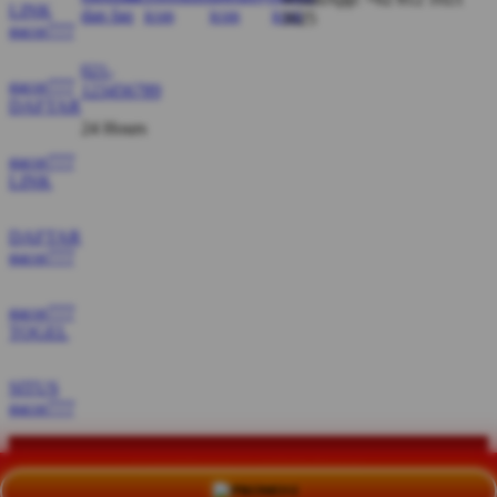
Back to top
gacor777
butuh
unduh aplikasi
we accept
bantuan?
gacor777
hubungi
kami
gacor777
SLOT
Direktorat Jenderal
hubungi
ikuti kami di
gacor777
Perlindungan Konsumen dan
kami
media sosial
LOGIN
Tertib Niaga
Kementerian Perdagangan RI
bantuan
WhatsApp: +62 812 1021
LINK
dan faq
3625
gacor777
021-
gacor777
123456789
DAFTAR
24 Hours
gacor777
LINK
PROMO