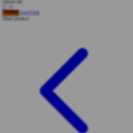
choose qty
Squishmallows
DAFTAR
LOGIN
Starbooks
Share product:
Stick-O
Stokke
Sudocrem
Sumimo
Sunnylife
Sun-Staches
Swimava
T
Tommee Tippee
Trunki
Tutti Bambini