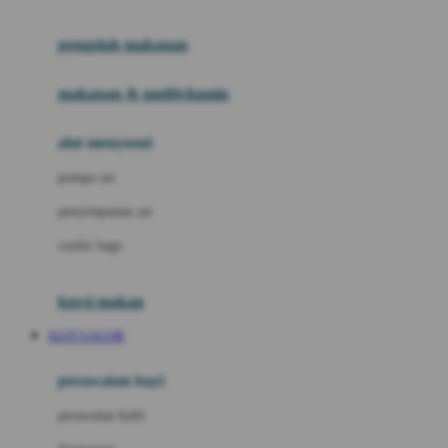
Joie
pengolah makanan
Joolz
Jujube
makanan & multivitamin
K
alat menyusui
Kiddycuts
pompa asi
Kumon
penyimpanan asi
L
cooler bags
Leapfrog
kursi makan
Leclerc
SLOT GACOR
Lee Vierra
Lillebaby
perawatan bayi
Little Bird Told Me
perawatan kulit
Little Miss Janis