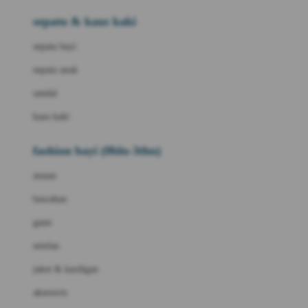
sepatu & kaus kaki
sepatu bayi
sepatu anak
sandal
kaus kaki
fashion bayi (0bln-3thn)
atasan
bawahan
gaun
setelan
jaket & kardigan
aksesoris