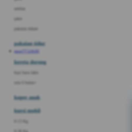
setelan
jaket
pakaian dalam
pakaian tidur
gacor777 LOGIN
kereta dorong
bayi baru lahir
usia 6 bulan+
koper anak
kursi mobil
0-13 Kg
0-36 Kg