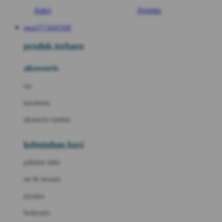
Asics
Aveeno
gacor777 DAFTAR
produk terbaru
aksesoris
tas
kacamata
aksesoris rambut
kebutuhan bayi
pakaian tidur
set & terusan
piyama
bodysuits