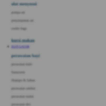
alat menyusui
pompa asi
penyimpanan asi
cooler bags
kursi makan
SLOT GACOR
perawatan bayi
perawatan kulit
Sunscreen
Shampo & Sabun
perawatan rambut
perawatan mulut
perawatan diri