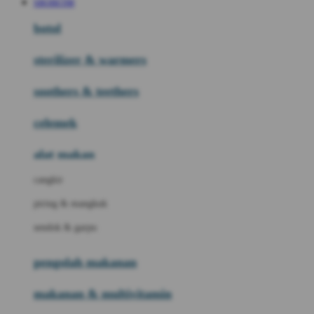
SBOBET88
botol
sterilizer & warmers
soothers & teethers
celemek
alat makan
cangkir
piring & mangkuk
sendok & garpu
pengolah makanan
makanan & multivitamin