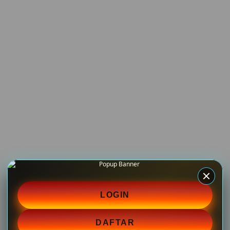
LOGIN
DAFTAR