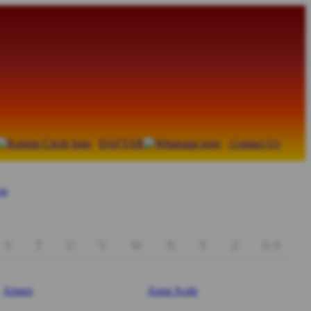
DAFTAR
Contact Us
us
S
T
U
V
W
X
Y
Z
0-9
Amara
Aqua Scale