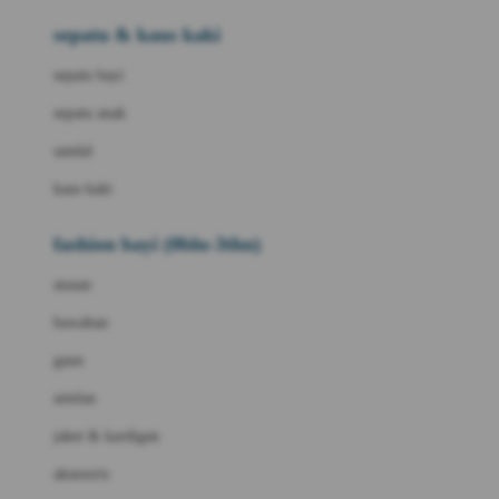
sepatu & kaus kaki
sepatu bayi
sepatu anak
sandal
kaus kaki
fashion bayi (0bln-3thn)
atasan
bawahan
gaun
setelan
jaket & kardigan
aksesoris