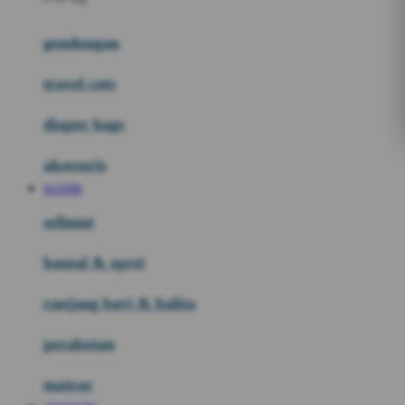
gendongan
travel cots
diaper bags
aksesoris
SLOT88
selimut
bantal & sprei
ranjang bayi & balita
perabotan
matras