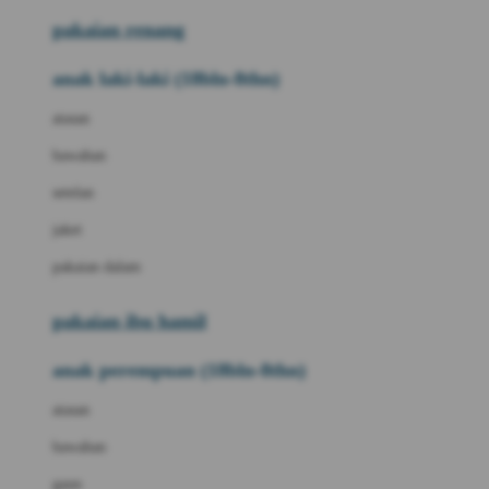
pakaian renang
anak laki-laki (18bln-8thn)
atasan
bawahan
setelan
jaket
pakaian dalam
pakaian ibu hamil
anak perempuan (18bln-8thn)
atasan
bawahan
gaun