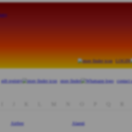
istry
LOGIN
gift registry
store finder
contact 
I
J
K
L
M
N
O
P
Q
R
Airfree
Alamii