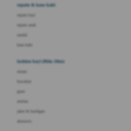
Beauty Barn
sepatu & kaus kaki
Bio Oil
sepatu bayi
Biolane
sepatu anak
Bite Fighters
sandal
Bizzi Growin
kaus kaki
Blackmores
fashion bayi (0bln-3thn)
Blooming Marvellous
atasan
Bonnels
bawahan
Bravado
gaun
Bruder
setelan
Brush Baby
jaket & kardigan
Buds Organics
aksesoris
Bugaboo