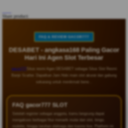
Share product:
FAQ & REVIEW GACOR777
DESABET - angkasa168 Paling Gacor
Hari Ini Agen Slot Terbesar
gacor777
Situs resmi Agen DESABET sebagai Situs Slot Resmi
Banjir Scatter. Dapatkan Jam Hoki main slot akurat dan gabung
sekarang untuk menikmati bene...
FAQ gacor777 SLOT
Setelah register sebagai anggota, kamu langsung dapat
mengakses berbagai fitur menarik mulai dari slot, bingo,
roulette, hingga taruhan olahraga dan kasino live. Platform ini