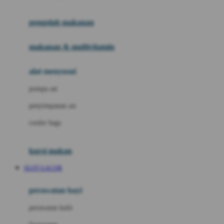
Joie
pengolah makanan
Joolz
Jujube
makanan & multivitamin
K
alat menyusui
Kiddycuts
pompa asi
Kumon
penyimpanan asi
L
cooler bags
Leapfrog
kursi makan
Leclerc
SLOT GACOR
Lee Vierra
Lillebaby
perawatan bayi
Little Bird Told Me
perawatan kulit
Little Miss Janis