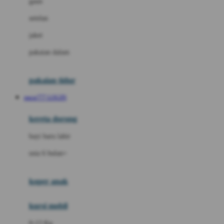
gaun
Dae Organics
setelan
Docare
jaket
Doona
pakaian dalam
Down To Earth
Drew
pakaian tidur
Dr. Brown's
gacor777 LOGIN
E
kereta dorong
ELC
bayi baru lahir
Ergobaby
usia 6 bulan+
Expert Care
koper anak
Ezyroller
kursi mobil
F
0-13 Kg