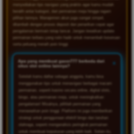
menyediakan tips navigasi yang praktis agar kamu mudah
beralih antar kategori, dari permainan meja hingga ragam
pilihan lainnya. Manajemen akun juga sangat simpel,
ditambah dengan proses deposit dan penarikan cepat agar
pengalaman bermain tetap lancar. Jangan lewatkan update
permainan terbaru yang rutin hadir untuk menambah keseruan
serta peluang meraih poin tinggi.
Apa yang membuat gacor777 berbeda dari
+
situs slot online lainnya?
Setelah kamu daftar sebagai anggota, kamu bisa
menggunakan tips untuk menavigasi berbagai macam
permainan, seperti kasino secara online, digital slots,
bingo, atau permainan meja, untuk meningkatkan
pengalaman! Misalnya, pilihlah permainan yang
menawarkan poin tinggi. Platform ini juga memberikan
strategi untuk penggunaan efektif bingo dan taruhan
olahraga, seperti menganalisis peringkat permainan
untuk membuat keputusan yang lebih baik. Selain itu,