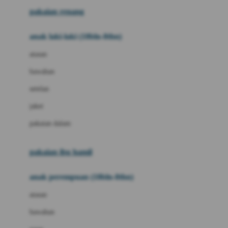
Buggygear
pakaian renang
Bumkins
anak laki-laki (18bln-8thn)
C
atasan
Cetaphil
bawahan
Chicco
setelan
Childlife
jaket
Clevamama
pakaian dalam
Cocolatte
Cottonseeds
pakaian ibu hamil
Cozy N Safe
anak perempuan (18bln-8thn)
Crane
atasan
Cybex
bawahan
D